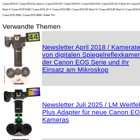
Canon EOS R / Canon EOS Ra (Astro) / Canon EOS RP / Canon EOS R7 / Canon EOS R10 / Canon EOS 1D X Mark III / Canon 
Mark II / Canon EOS R100 / Canon EOS 1D X / Canon EOS 90D / Canon EOS 5D Mark IV / Canon EOS 6D Mark II / Canon EOS M6
Canon EOS 250D / Canon EOS 850D / Rebel T8i /
Verwandte Themen
Newsletter April 2018 / Kamerate
von digitalen Spiegelreflexkame
der Canon EOS Serie und ihr
Einsatz am Mikroskop
Newsletter Juli 2025 / LM Weitfe
Plus Adapter für neue Canon E
Kameras