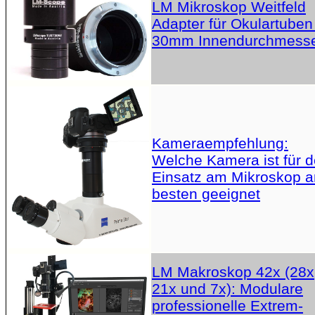
LM Mikroskop Weitfeld
Adapter für Okulartuben
30mm Innendurchmess
Kameraempfehlung:
Welche Kamera ist für 
Einsatz am Mikroskop 
besten geeignet
LM Makroskop 42x (28x
21x und 7x): Modulare
professionelle Extrem-