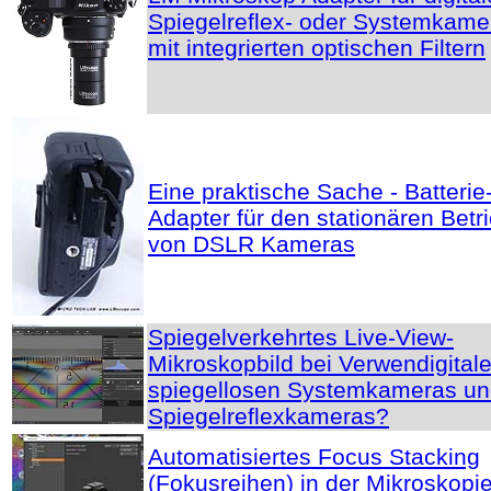
Spiegelreflex- oder Systemkame
mit integrierten optischen Filtern
Eine praktische Sache - Batterie
Adapter für den stationären Betr
von DSLR Kameras
Spiegelverkehrtes Live-View-
Mikroskopbild bei Verwendigital
spiegellosen Systemkameras u
Spiegelreflexkameras?
Automatisiertes Focus Stacking
(Fokusreihen) in der Mikroskopie