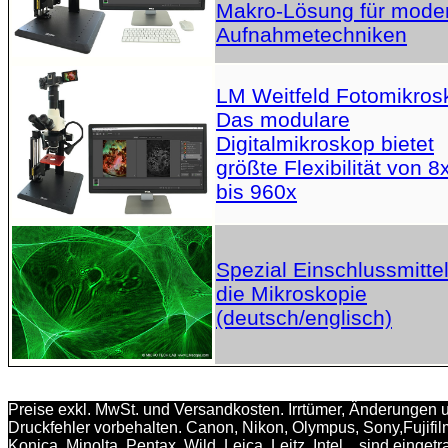
Makro-Lösung für mode
Aufnahmetechniken
LM Weitfeld Fotomikros
Das modulare
Digitalmikroskop bietet
größte Flexibilität von 8
bis 960x
Spezial Einschlussmittel
die Mikroskopie
(deutsch/englisch)
Preise exkl. MwSt. und Versandkosten. Irrtümer, Änderungen 
Druckfehler vorbehalten. Canon, Nikon, Olympus, Sony,Fujifil
Konica, Minolta, Pentax, Wild, Leica, Leitz, Intel... sind einget