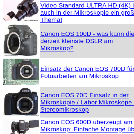
Video Standard ULTRA HD (4K) i
auch in der Mikroskopie ein gro
Thema!
Canon EOS 100D - was kann di
derzeit kleinste DSLR am
Mikroskop?
Einsatz der Canon EOS 700D fü
Fotoarbeiten am Mikroskop
Canon EOS 70D Einsatz in der
Mikroskopie / Labor Mikroskope 
Stereomikroskop
Canon EOS 600D überzeugt am
Mikroskop: Einfache Montage ü