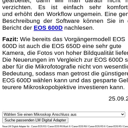
gearbeitet, dann will man darauf nicht 
verzichten. Es ist einfach sehr komfort
und erhöht den Workflow ungemein. Eine ge
Beschreibung der Software können Sie in
Bericht der
EOS 600D
nachlesen.
Fazit:
Wie bereits das Vorgängermodell EOS
600D ist auch die EOS 650D eine sehr gute
Kamera, die Fotos von hoher Bildqualität liefer
Die Neuerungen im Vergleich zur EOS 600D s
aber für die Mikrofotografie nicht von wesentli
Bedeutung, sodass man getrost die günstiger
EOS 600D wählen kann und das gesparte Gel
teurere Mikroskopobjektive investieren kann.
25.09.
Neue LM Digital-Adapter für:
Canon EOS R3 / Canon EOS R6 Mark II / Canon EOS R8 / Canon EOS R5 II / Canon EOS R5 / Can