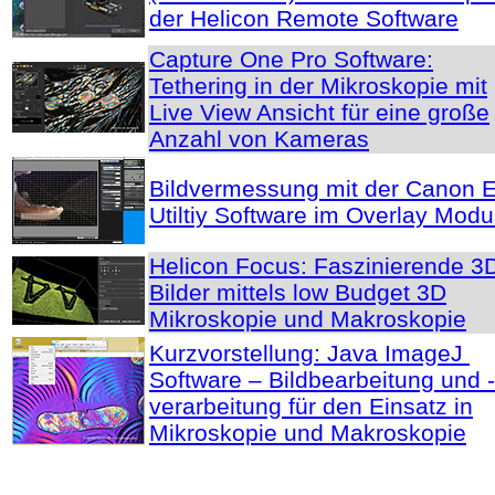
der Helicon Remote Software
Capture One Pro Software:
Tethering in der Mikroskopie mit
Live View Ansicht für eine große
Anzahl von Kameras
Bildvermessung mit der Canon 
Utiltiy Software im Overlay Mod
Helicon Focus: Faszinierende 3
Bilder mittels low Budget 3D
Mikroskopie und Makroskopie
Kurzvorstellung: Java ImageJ
Software – Bildbearbeitung und -
verarbeitung für den Einsatz in
Mikroskopie und Makroskopie