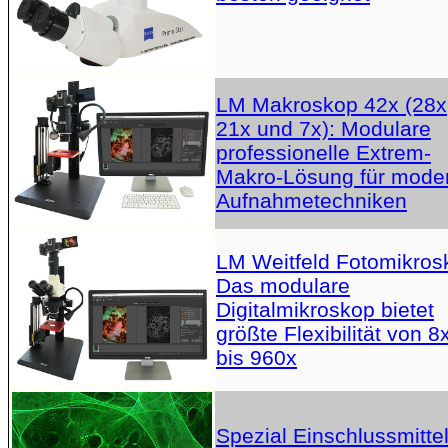
LM Makroskop 42x (28x
21x und 7x): Modulare
professionelle Extrem-
Makro-Lösung für mode
Aufnahmetechniken
LM Weitfeld Fotomikros
Das modulare
Digitalmikroskop bietet
größte Flexibilität von 8
bis 960x
Spezial Einschlussmittel