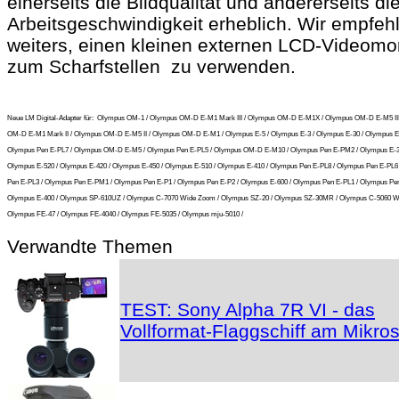
einerseits die Bildqualität und andererseits di
Arbeitsgeschwindigkeit erheblich. Wir empfeh
weiters, einen kleinen externen LCD-Videomon
zum Scharfstellen zu verwenden.
Neue LM Digital-Adapter für:
Olympus OM-1 / Olympus OM-D E-M1 Mark III / Olympus OM-D E-M1X / Olympus OM-D E-M5 III
OM-D E-M1 Mark II / Olympus OM-D E-M5 II / Olympus OM-D E-M1 / Olympus E-5 / Olympus E-3 / Olympus E-30 / Olympus E
Olympus Pen E-PL7 / Olympus OM-D E-M5 / Olympus Pen E-PL5 / Olympus OM-D E-M10 / Olympus Pen E-PM2 / Olympus E-3
Olympus E-520 / Olympus E-420 / Olympus E-450 / Olympus E-510 / Olympus E-410 / Olympus Pen E-PL8 / Olympus Pen E-PL6
Pen E-PL3 / Olympus Pen E-PM1 / Olympus Pen E-P1 / Olympus Pen E-P2 / Olympus E-600 / Olympus Pen E-PL1 / Olympus Pen
Olympus E-400 / Olympus SP-610UZ / Olympus C-7070 Wide Zoom / Olympus SZ-20 / Olympus SZ-30MR / Olympus C-5060 W
Olympus FE-47 / Olympus FE-4040 / Olympus FE-5035 / Olympus mju-5010 /
Verwandte Themen
TEST: Sony Alpha 7R VI - das
Vollformat-Flaggschiff am Mikro