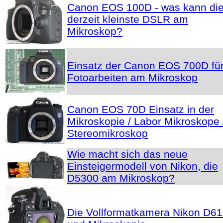
Canon EOS 100D - was kann di
derzeit kleinste DSLR am
Mikroskop?
Einsatz der Canon EOS 700D fü
Fotoarbeiten am Mikroskop
Canon EOS 70D Einsatz in der
Mikroskopie / Labor Mikroskope 
Stereomikroskop
Wie macht sich das neue
Einsteigermodell von Nikon, die
D5300 am Mikroskop?
Die Vollformatkamera Nikon D6