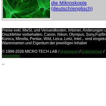
die Mikroskopie
(deutsch/englisch)
Preise exkl. MwSt. und Versandkosten. Irrtümer, Änderungen 
Druckfehler vorbehalten. Canon, Nikon, Olympus, Sony,Fujifil
Konica, Minolta, Pentax, Wild, Leica, Leitz, Intel... sind einget
Warennamen und Eigentum der jeweiligen Inhaber
© 1999-2026 MICRO TECH LAB /
Impressum
/
Datenschutz
/
Newsletter
--