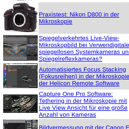
Praxistest: Nikon D800 in der
Mikroskopie
Spiegelverkehrtes Live-View-
Mikroskopbild bei Verwendigital
spiegellosen Systemkameras u
Spiegelreflexkameras?
Automatisiertes Focus Stacking
(Fokusreihen) in der Mikroskopie
der Helicon Remote Software
Capture One Pro Software:
Tethering in der Mikroskopie mit
Live View Ansicht für eine große
Anzahl von Kameras
Bildvermessung mit der Canon 