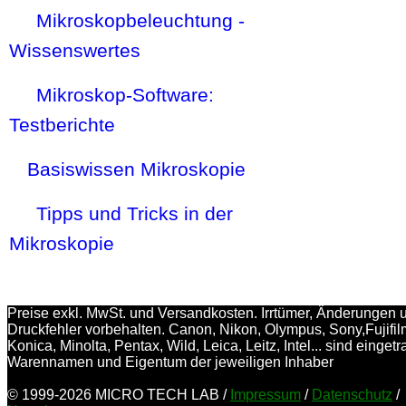
Mikroskopbeleuchtung -
Wissenswertes
Mikroskop-Software:
Testberichte
Basiswissen Mikroskopie
Tipps und Tricks in der
Mikroskopie
Preise exkl. MwSt. und Versandkosten. Irrtümer, Änderungen 
Druckfehler vorbehalten. Canon, Nikon, Olympus, Sony,Fujifil
Konica, Minolta, Pentax, Wild, Leica, Leitz, Intel... sind einget
Warennamen und Eigentum der jeweiligen Inhaber
© 1999-2026 MICRO TECH LAB /
Impressum
/
Datenschutz
/