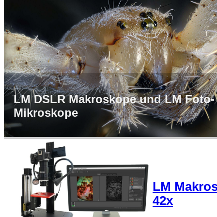
LM DSLR Makroskope und LM Foto-
Mikroskope
LM Makro
42x