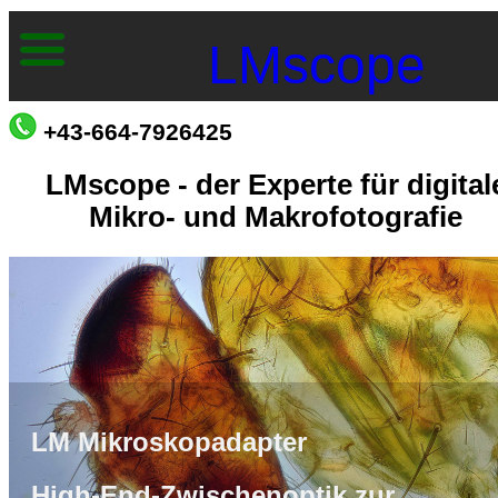
LMscope
+43-664-7926425
LMscope - der Experte für digital
Mikro- und Makrofotografie
LM Mikroskopadapter
High-End-Zwischenoptik zur