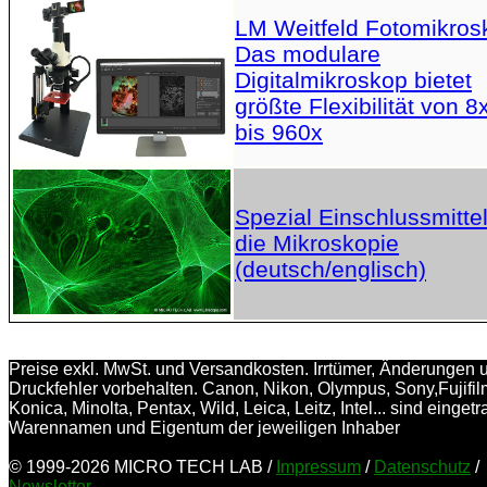
LM Weitfeld Fotomikros
Das modulare
Digitalmikroskop bietet
größte Flexibilität von 8
bis 960x
Spezial Einschlussmittel
die Mikroskopie
(deutsch/englisch)
Preise exkl. MwSt. und Versandkosten. Irrtümer, Änderungen 
Druckfehler vorbehalten. Canon, Nikon, Olympus, Sony,Fujifil
Konica, Minolta, Pentax, Wild, Leica, Leitz, Intel... sind einget
Warennamen und Eigentum der jeweiligen Inhaber
© 1999-2026 MICRO TECH LAB /
Impressum
/
Datenschutz
/
Newsletter