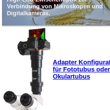
Verbindung von Mikroskopen und
Digitalkameras.
Adapter Konfigura
für Fototubus oder
Okulartubus