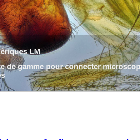
èriques LM
te de gamme pour connecter microscope
es