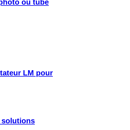
photo ou tube
tateur LM pour
 solutions