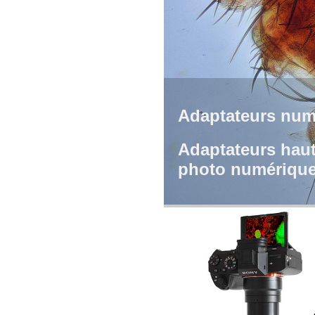
Adaptateurs num
Adaptateurs hau
photo numériqu