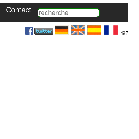
Contact
497