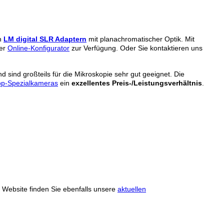
n
LM digital SLR Adaptern
mit planachromatischer Optik. Mit
ser
Online-Konfigurator
zur Verfügung. Oder Sie kontaktieren uns
d sind großteils für die Mikroskopie sehr gut geeignet. Die
kop-Spezialkameras
ein
exzellentes Preis-/Leistungsverhältnis
.
r Website finden Sie ebenfalls unsere
aktuellen