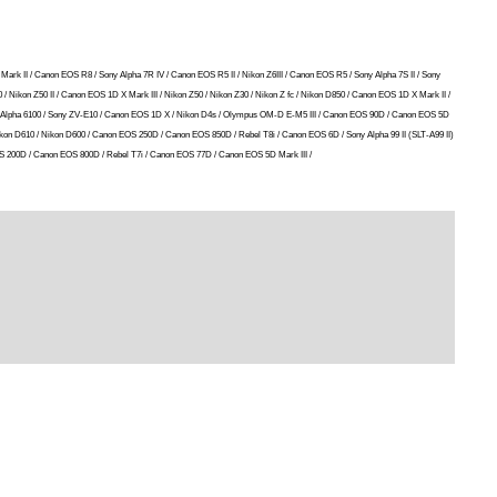
 Mark II / Canon EOS R8 / Sony Alpha 7R IV / Canon EOS R5 II / Nikon Z6III / Canon EOS R5 / Sony Alpha 7S II / Sony
/ Nikon Z50 II / Canon EOS 1D X Mark III / Nikon Z50 / Nikon Z30 / Nikon Z fc / Nikon D850 / Canon EOS 1D X Mark II /
Sony Alpha 6100 / Sony ZV-E10 / Canon EOS 1D X / Nikon D4s / Olympus OM-D E-M5 III / Canon EOS 90D / Canon EOS 5D
 Nikon D610 / Nikon D600 / Canon EOS 250D / Canon EOS 850D / Rebel T8i / Canon EOS 6D / Sony Alpha 99 II (SLT-A99 II)
S 200D / Canon EOS 800D / Rebel T7i / Canon EOS 77D / Canon EOS 5D Mark III /