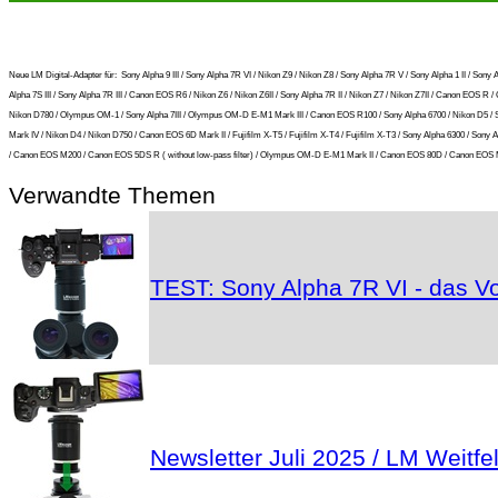
Neue LM Digital-Adapter für:
Sony Alpha 9 III / Sony Alpha 7R VI / Nikon Z9 / Nikon Z8 / Sony Alpha 7R V / Sony Alpha 1 II / S
Alpha 7S III / Sony Alpha 7R III / Canon EOS R6 / Nikon Z6 / Nikon Z6II / Sony Alpha 7R II / Nikon Z7 / Nikon Z7II / Canon EOS
Nikon D780 / Olympus OM-1 / Sony Alpha 7III / Olympus OM-D E-M1 Mark III / Canon EOS R100 / Sony Alpha 6700 / Nikon D5 / S
Mark IV / Nikon D4 / Nikon D750 / Canon EOS 6D Mark II / Fujifilm X-T5 / Fujifilm X-T4 / Fujifilm X-T3 / Sony Alpha 6300 / S
/ Canon EOS M200 / Canon EOS 5DS R ( without low-pass filter) / Olympus OM-D E-M1 Mark II / Canon EOS 80D / Canon EOS M5
Verwandte Themen
TEST: Sony Alpha 7R VI - das Vo
Newsletter Juli 2025 / LM Weit