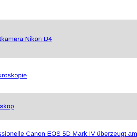
matkamera Nikon D4
kroskopie
oskop
ssionelle Canon EOS 5D Mark IV überzeugt am