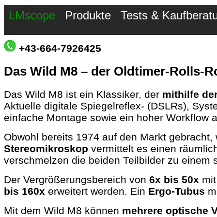
LMscope
Produkte
Tests & Kaufberat
+43-664-7926425
Das Wild M8 – der Oldtimer-Rolls-
Das Wild M8 ist ein Klassiker, der
mithilfe de
Aktuelle digitale Spiegelreflex- (DSLRs), Sy
einfache Montage sowie ein hoher Workflow
Obwohl bereits 1974 auf den Markt gebracht, 
Stereomikroskop
vermittelt es einen räumli
verschmelzen die beiden Teilbilder zu einem 
Der Vergrößerungsbereich von
6x bis 50x
mit
bis 160x
erweitert werden. Ein
Ergo-Tubus
mi
Mit dem Wild M8 können
mehrere optische V