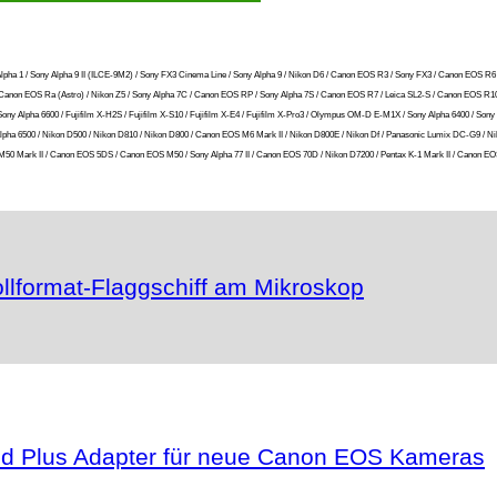
ony Alpha 1 / Sony Alpha 9 II (ILCE-9M2) / Sony FX3 Cinema Line / Sony Alpha 9 / Nikon D6 / Canon EOS R3 / Sony FX3 / Canon EOS R6
 R / Canon EOS Ra (Astro) / Nikon Z5 / Sony Alpha 7C / Canon EOS RP / Sony Alpha 7S / Canon EOS R7 / Leica SL2-S / Canon EOS R10 
ony Alpha 6600 / Fujifilm X-H2S / Fujifilm X-S10 / Fujifilm X-E4 / Fujifilm X-Pro3 / Olympus OM-D E-M1X / Sony Alpha 6400 / 
ony Alpha 6500 / Nikon D500 / Nikon D810 / Nikon D800 / Canon EOS M6 Mark II / Nikon D800E / Nikon Df / Panasonic Lumix DC-G9 /
0 Mark II / Canon EOS 5DS / Canon EOS M50 / Sony Alpha 77 II / Canon EOS 70D / Nikon D7200 / Pentax K-1 Mark II / Canon EO
llformat-Flaggschiff am Mikroskop
feld Plus Adapter für neue Canon EOS Kameras