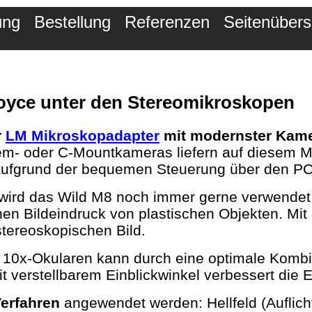
ung
Bestellung
Referenzen
Seitenübers
Royce unter den Stereomikroskopen
r
LM Mikroskopadapter
mit modernster Kame
stem- oder C-Mountkameras liefern auf diesem 
 aufgrund der bequemen Steuerung über den P
wird das Wild M8 noch immer gerne verwendet,
chen Bildeindruck von plastischen Objekten. M
stereoskopischen Bild.
 10x-Okularen kann durch eine optimale Kombin
t verstellbarem Einblickwinkel verbessert die
erfahren
angewendet werden: Hellfeld (Auflich