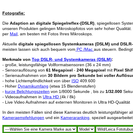
Fotografie:
Die
Adaption an digitale Spiegelreflex-(DSLR)
, spiegellosen Sys
unseren Produkten gelingen Mikroskopfotos von sehr hoher Qualität
per
Mail
, am besten mit Fotos Ihres Mikroskops.
Aktuelle
digitale spiegellosen Systemkameras (DSLM) und DSLR
meisten lassen sich auch bequem vom
PC /Mac
aus steuern. Beding
Merkmale von
Top DSLR- und Systemkameras (DSLM)
:
- große, leistungsfähige Vollformatsensoren (36 x 24 mm)
- Sensorauflösung von
61 Megapixel
-
240 Megapixel
mit
Pixel Shi
- Serienaufnahmen von
30 Bildern pro Sekunde bei voller Auflös
- hohe Lichtempfindlichkeit von über
ISO
409.600
- Hoher
Dynamikumfang
(etwa 15 Blendenstufen)
-
kurze Belichtungszeiten
von 1/8000 Sekunde , bis zu
1/32.000
Sekun
- Videoaufnahmen in
Ultra HD
(4k / 8k)
- Live Video Aufnahmen auf externen Monitoren in Ultra HD-Qualität
In den meisten Fällen sind diese Kameras deutlich leistungsfähiger a
Kameraempfehlungen
und ein
Kameraranking
, speziell ausgearbeitet