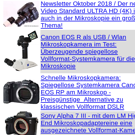
Newsletter Oktober 2018 / Der n
Video Standard ULTRA HD (4K) i
auch in der Mikroskopie ein gro
Thema!
Canon EOS R als USB / Wlan
Mikroskopkamera im Test:
Überzeugende spiegellose
Vollformat-Systemkamera für die
Mikroskopie
Schnelle Mikroskopkamera:
Spiegellose Systemkamera Can
EOS RP am Mikroskop -
Preisgünstige Alternative zu
klassischen Vollformat DSLR
Sony Alpha 7 III - mit dem LM Hi
End Mikroskopadaptereine eine
ausgezeichnete Vollformat-Kam