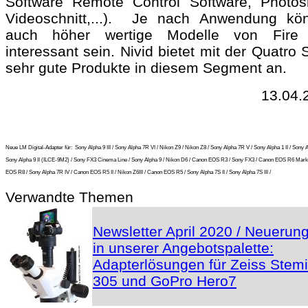
Software Remote Control Software, Photos
Videoschnitt,...)
.
Je nach Anwendung kön
auch höher wertige Modelle von Fire
interessant sein. Nivid bietet mit der Quatro 
sehr gute Produkte in diesem Segment an.
13.04.
Neue LM Digital-Adapter für:
Sony Alpha 9 III / Sony Alpha 7R VI / Nikon Z9 / Nikon Z8 / Sony Alpha 7R V / Sony Alpha 1 II / Sony A
Sony Alpha 9 II (ILCE-9M2) / Sony FX3 Cinema Line / Sony Alpha 9 / Nikon D6 / Canon EOS R3 / Sony FX3 / Canon EOS R6 Mark 
EOS R8 / Sony Alpha 7R IV / Canon EOS R5 II / Nikon Z6III / Canon EOS R5 / Sony Alpha 7S II / Sony Alpha 7S III /
Verwandte Themen
Newsletter April 2020 / Neuerun
in unserer Angebotspalette:
Adapterlösungen für Zeiss Stemi
305 und GoPro Hero7