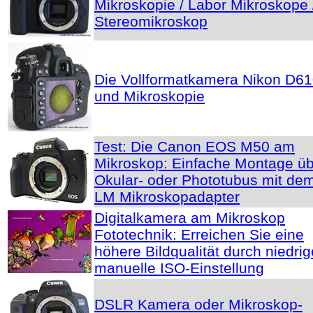
Mikroskopie / Labor Mikroskope 
Stereomikroskop
Die Vollformatkamera Nikon D6
und Mikroskopie
Test: Die Canon EOS M50 am
Mikroskop: Einfache Montage ü
Okular- oder Phototubus mit de
LM Mikroskopadapter
Digitalkamera am Mikroskop
Fototechnik: Erreichen Sie eine
höhere Bildqualität durch niedrig
manuelle ISO-Einstellung
DSLR Kamera oder Mikroskop-