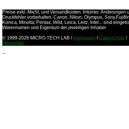
Preise exkl. MwSt. und Versandkosten. Irrtümer, Änderungen 
Druckfehler vorbehalten. Canon, Nikon, Olympus, Sony,Fujifil
Konica, Minolta, Pentax, Wild, Leica, Leitz, Intel... sind einget
Warennamen und Eigentum der jeweiligen Inhaber
© 1999-2026 MICRO TECH LAB /
Impressum
/
Datenschutz
/
Newsletter
--