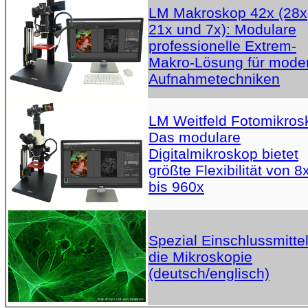
LM Makroskop 42x (28x
21x und 7x): Modulare
professionelle Extrem-
Makro-Lösung für mode
Aufnahmetechniken
LM Weitfeld Fotomikros
Das modulare
Digitalmikroskop bietet
größte Flexibilität von 8
bis 960x
Spezial Einschlussmittel
die Mikroskopie
(deutsch/englisch)