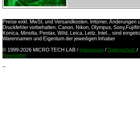
Preise exkl. MwSt. und Versandkosten. Irrtümer, Änderungen 
Druckfehler vorbehalten. Canon, Nikon, Olympus, Sony,Fujifil
Konica, Minolta, Pentax, Wild, Leica, Leitz, Intel... sind einget
Warennamen und Eigentum der jeweiligen Inhaber
© 1999-2026 MICRO TECH LAB /
Impressum
/
Datenschutz
/
Newsletter
--