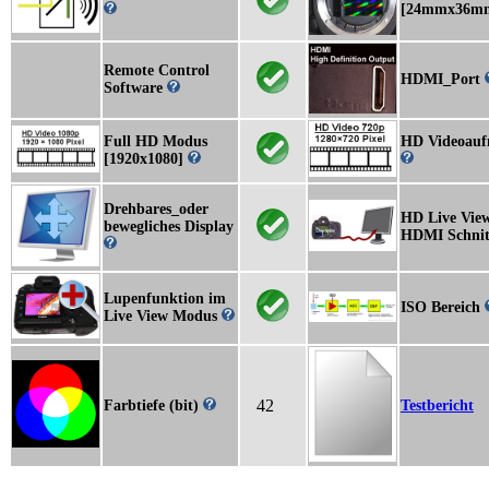
[24mmx36m
Remote Control
HDMI_Port
Software
Full HD Modus
HD Videoau
[1920x1080]
Drehbares_oder
HD Live View
bewegliches Display
HDMI Schnitt
Lupenfunktion im
ISO Bereich
Live View Modus
42
Farbtiefe (bit)
Testbericht