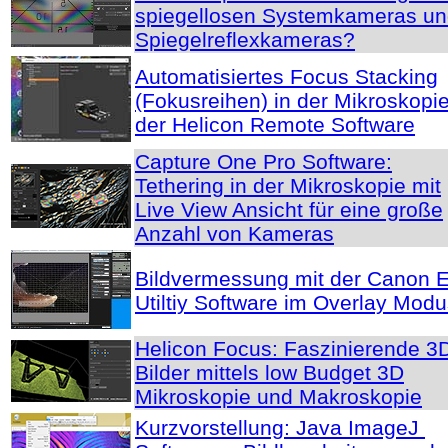
spiegellosen Systemkameras u
Spiegelreflexkameras?
Automatisiertes Focus Stacking
(Fokusreihen) in der Mikroskopie
der Helicon Remote Software
Capture One Pro Software:
Tethering in der Mikroskopie mit
Live View Ansicht für eine große
Anzahl von Kameras
Bildvermessung mit der Canon 
Utiltiy Software im Overlay Mod
Helicon Focus: Faszinierende 3
Bilder mittels low Budget 3D
Mikroskopie und Makroskopie
Kurzvorstellung: Java ImageJ