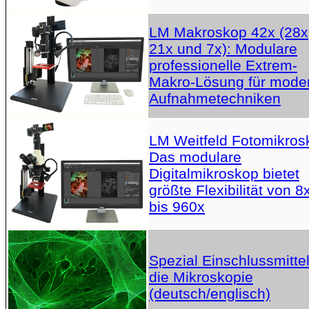
LM Makroskop 42x (28x
21x und 7x): Modulare
professionelle Extrem-
Makro-Lösung für mode
Aufnahmetechniken
LM Weitfeld Fotomikros
Das modulare
Digitalmikroskop bietet
größte Flexibilität von 8
bis 960x
Spezial Einschlussmittel
die Mikroskopie
(deutsch/englisch)