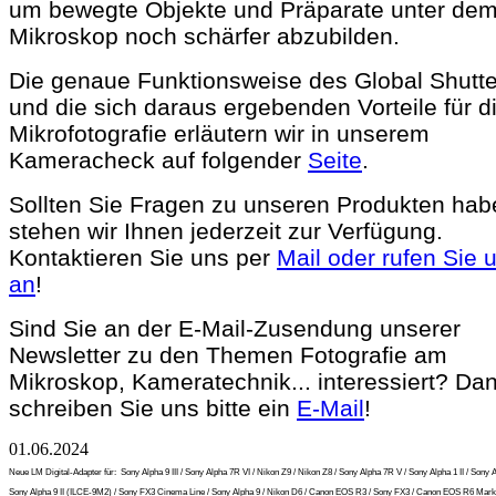
um bewegte Objekte und Präparate unter de
Mikroskop noch schärfer abzubilden.
Die genaue Funktionsweise des Global Shutte
und die sich daraus ergebenden Vorteile für d
Mikrofotografie erläutern wir in unserem
Kameracheck auf folgender
Seite
.
Sollten Sie Fragen zu unseren Produkten hab
stehen wir Ihnen jederzeit zur Verfügung.
Kontaktieren Sie uns per
Mail oder rufen Sie 
an
!
Sind Sie an der E-Mail-Zusendung unserer
Newsletter zu den Themen Fotografie am
Mikroskop, Kameratechnik... interessiert? Da
schreiben Sie uns bitte ein
E-Mail
!
01.06.2024
Neue LM Digital-Adapter für:
Sony Alpha 9 III / Sony Alpha 7R VI / Nikon Z9 / Nikon Z8 / Sony Alpha 7R V / Sony Alpha 1 II / Sony A
Sony Alpha 9 II (ILCE-9M2) / Sony FX3 Cinema Line / Sony Alpha 9 / Nikon D6 / Canon EOS R3 / Sony FX3 / Canon EOS R6 Mark 