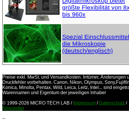
Digitalmikroskop bietet
größte Flexibilität von 8
bis 960x
Spezial Einschlussmittel
die Mikroskopie
(deutsch/englisch)
Preise exkl. MwSt. und Versandkosten. Irrtümer, Änderungen 
Druckfehler vorbehalten. Canon, Nikon, Olympus, Sony,Fujifil
Konica, Minolta, Pentax, Wild, Leica, Leitz, Intel... sind einget
Warennamen und Eigentum der jeweiligen Inhaber
© 1999-2026 MICRO TECH LAB /
Impressum
/
Datenschutz
/
Newsletter
--