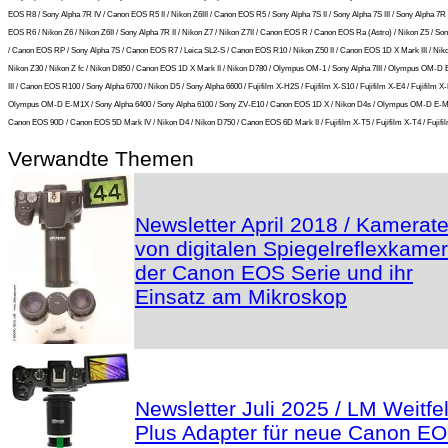
EOS R8 / Sony Alpha 7R IV / Canon EOS R5 II / Nikon Z6III / Canon EOS R5 / Sony Alpha 7S II / Sony Alpha 7S III / Sony Alpha 7R I
EOS R6 / Nikon Z6 / Nikon Z6II / Sony Alpha 7R II / Nikon Z7 / Nikon Z7II / Canon EOS R / Canon EOS Ra (Astro) / Nikon Z5 / So
/ Canon EOS RP / Sony Alpha 7S / Canon EOS R7 / Leica SL2-S / Canon EOS R10 / Nikon Z50 II / Canon EOS 1D X Mark III / Niko
Nikon Z30 / Nikon Z fc / Nikon D850 / Canon EOS 1D X Mark II / Nikon D780 / Olympus OM-1 / Sony Alpha 7III / Olympus OM-D
III / Canon EOS R100 / Sony Alpha 6700 / Nikon D5 / Sony Alpha 6600 / Fujifilm X-H2S / Fujifilm X-S10 / Fujifilm X-E4 / Fujifilm X-
Olympus OM-D E-M1X / Sony Alpha 6400 / Sony Alpha 6100 / Sony ZV-E10 / Canon EOS 1D X / Nikon D4s / Olympus OM-D E-M5 
Canon EOS 90D / Canon EOS 5D Mark IV / Nikon D4 / Nikon D750 / Canon EOS 6D Mark II / Fujifilm X-T5 / Fujifilm X-T4 / Fujifil
Verwandte Themen
Newsletter April 2018 / Kamerate
von digitalen Spiegelreflexkame
der Canon EOS Serie und ihr
Einsatz am Mikroskop
Newsletter Juli 2025 / LM Weitfe
Plus Adapter für neue Canon E