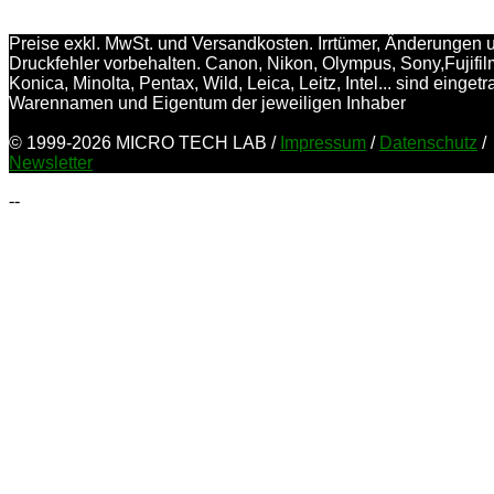
Preise exkl. MwSt. und Versandkosten. Irrtümer, Änderungen 
Druckfehler vorbehalten. Canon, Nikon, Olympus, Sony,Fujifil
Konica, Minolta, Pentax, Wild, Leica, Leitz, Intel... sind einget
Warennamen und Eigentum der jeweiligen Inhaber
© 1999-2026 MICRO TECH LAB /
Impressum
/
Datenschutz
/
Newsletter
--