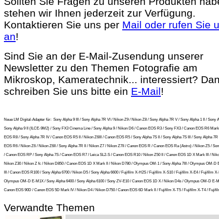
Sollten Sie Fragen zu unseren Produkten hab
stehen wir Ihnen jederzeit zur Verfügung.
Kontaktieren Sie uns per
Mail oder rufen Sie 
an
!
Sind Sie an der E-Mail-Zusendung unserer
Newsletter zu den Themen Fotografie am
Mikroskop, Kameratechnik... interessiert? Da
schreiben Sie uns bitte ein
E-Mail
!
Neue LM Digital-Adapter für:
Sony Alpha 9 III / Sony Alpha 7R VI / Nikon Z9 / Nikon Z8 / Sony Alpha 7R V / Sony Alpha 1 II / Sony A
Sony Alpha 9 II (ILCE-9M2) / Sony FX3 Cinema Line / Sony Alpha 9 / Nikon D6 / Canon EOS R3 / Sony FX3 / Canon EOS R6 Mark 
EOS R8 / Sony Alpha 7R IV / Canon EOS R5 II / Nikon Z6III / Canon EOS R5 / Sony Alpha 7S II / Sony Alpha 7S III / Sony Alpha 7R I
EOS R6 / Nikon Z6 / Nikon Z6II / Sony Alpha 7R II / Nikon Z7 / Nikon Z7II / Canon EOS R / Canon EOS Ra (Astro) / Nikon Z5 / So
/ Canon EOS RP / Sony Alpha 7S / Canon EOS R7 / Leica SL2-S / Canon EOS R10 / Nikon Z50 II / Canon EOS 1D X Mark III / Niko
Nikon Z30 / Nikon Z fc / Nikon D850 / Canon EOS 1D X Mark II / Nikon D780 / Olympus OM-1 / Sony Alpha 7III / Olympus OM-D
III / Canon EOS R100 / Sony Alpha 6700 / Nikon D5 / Sony Alpha 6600 / Fujifilm X-H2S / Fujifilm X-S10 / Fujifilm X-E4 / Fujifilm X-
Olympus OM-D E-M1X / Sony Alpha 6400 / Sony Alpha 6100 / Sony ZV-E10 / Canon EOS 1D X / Nikon D4s / Olympus OM-D E-M5 
Canon EOS 90D / Canon EOS 5D Mark IV / Nikon D4 / Nikon D750 / Canon EOS 6D Mark II / Fujifilm X-T5 / Fujifilm X-T4 / Fujifil
Verwandte Themen