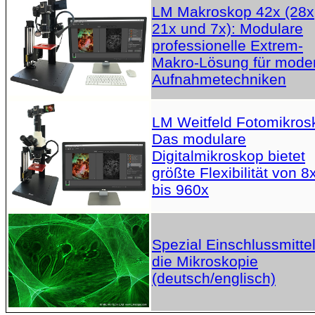
LM Makroskop 42x (28x
21x und 7x): Modulare
professionelle Extrem-
Makro-Lösung für mode
Aufnahmetechniken
LM Weitfeld Fotomikros
Das modulare
Digitalmikroskop bietet
größte Flexibilität von 8
bis 960x
Spezial Einschlussmittel
die Mikroskopie
(deutsch/englisch)