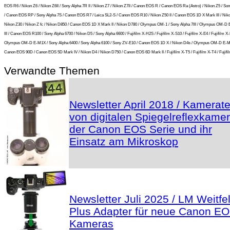
EOS R6 / Nikon Z6 / Nikon Z6II / Sony Alpha 7R II / Nikon Z7 / Nikon Z7II / Canon EOS R / Canon EOS Ra (Astro) / Nikon Z5 / So
/ Canon EOS RP / Sony Alpha 7S / Canon EOS R7 / Leica SL2-S / Canon EOS R10 / Nikon Z50 II / Canon EOS 1D X Mark III / Niko
Nikon Z30 / Nikon Z fc / Nikon D850 / Canon EOS 1D X Mark II / Nikon D780 / Olympus OM-1 / Sony Alpha 7III / Olympus OM-D
III / Canon EOS R100 / Sony Alpha 6700 / Nikon D5 / Sony Alpha 6600 / Fujifilm X-H2S / Fujifilm X-S10 / Fujifilm X-E4 / Fujifilm X-
Olympus OM-D E-M1X / Sony Alpha 6400 / Sony Alpha 6100 / Sony ZV-E10 / Canon EOS 1D X / Nikon D4s / Olympus OM-D E-M5 
Canon EOS 90D / Canon EOS 5D Mark IV / Nikon D4 / Nikon D750 / Canon EOS 6D Mark II / Fujifilm X-T5 / Fujifilm X-T4 / Fujifil
Verwandte Themen
Newsletter April 2018 / Kamerate
von digitalen Spiegelreflexkame
der Canon EOS Serie und ihr
Einsatz am Mikroskop
Newsletter Juli 2025 / LM Weitfe
Plus Adapter für neue Canon E
Kameras