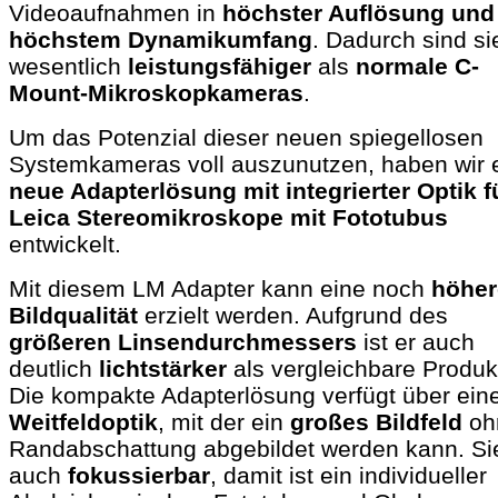
Videoaufnahmen in
höchster Auflösung und
höchstem Dynamikumfang
. Dadurch sind si
wesentlich
leistungsfähiger
als
normale C-
Mount-Mikroskopkameras
.
Um das Potenzial dieser neuen spiegellosen
Systemkameras voll auszunutzen, haben wir 
neue Adapterlösung mit integrierter Optik f
Leica Stereomikroskope mit Fototubus
entwickelt.
Mit diesem LM Adapter kann eine noch
höher
Bildqualität
erzielt werden. Aufgrund des
größeren Linsendurchmessers
ist er auch
deutlich
lichtstärker
als vergleichbare Produk
Die kompakte Adapterlösung verfügt über ein
Weitfeldoptik
, mit der ein
großes Bildfeld
oh
Randabschattung abgebildet werden kann. Sie
auch
fokussierbar
, damit ist ein individueller