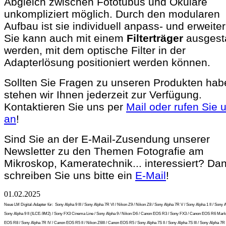
Abgleich zwischen Fototubus und Okulare
unkompliziert möglich. Durch den modularen
Aufbau ist sie individuell anpass- und erweiter
Sie kann auch mit einem
Filterträger
ausgesta
werden, mit dem optische Filter in der
Adapterlösung positioniert werden können.
Sollten Sie Fragen zu unseren Produkten hab
stehen wir Ihnen jederzeit zur Verfügung.
Kontaktieren Sie uns per
Mail oder rufen Sie 
an
!
Sind Sie an der E-Mail-Zusendung unserer
Newsletter zu den Themen Fotografie am
Mikroskop, Kameratechnik... interessiert? Da
schreiben Sie uns bitte ein
E-Mail
!
01.02.2025
Neue LM Digital-Adapter für:
Sony Alpha 9 III / Sony Alpha 7R VI / Nikon Z9 / Nikon Z8 / Sony Alpha 7R V / Sony Alpha 1 II / Sony A
Sony Alpha 9 II (ILCE-9M2) / Sony FX3 Cinema Line / Sony Alpha 9 / Nikon D6 / Canon EOS R3 / Sony FX3 / Canon EOS R6 Mark 
EOS R8 / Sony Alpha 7R IV / Canon EOS R5 II / Nikon Z6III / Canon EOS R5 / Sony Alpha 7S II / Sony Alpha 7S III / Sony Alpha 7R I