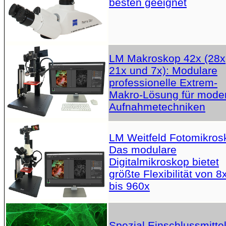
besten geeignet
LM Makroskop 42x (28x
21x und 7x): Modulare
professionelle Extrem-
Makro-Lösung für mode
Aufnahmetechniken
LM Weitfeld Fotomikros
Das modulare
Digitalmikroskop bietet
größte Flexibilität von 8
bis 960x
Spezial Einschlussmittel