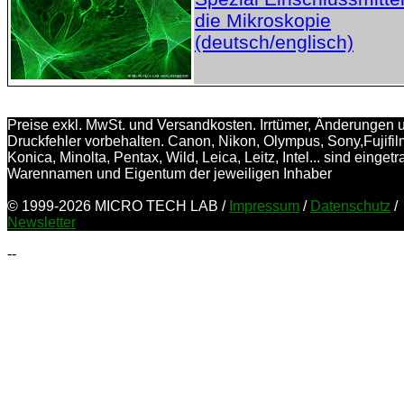
die Mikroskopie
(deutsch/englisch)
Preise exkl. MwSt. und Versandkosten. Irrtümer, Änderungen 
Druckfehler vorbehalten. Canon, Nikon, Olympus, Sony,Fujifil
Konica, Minolta, Pentax, Wild, Leica, Leitz, Intel... sind einget
Warennamen und Eigentum der jeweiligen Inhaber
© 1999-2026 MICRO TECH LAB /
Impressum
/
Datenschutz
/
Newsletter
--