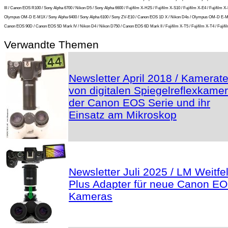
III / Canon EOS R100 / Sony Alpha 6700 / Nikon D5 / Sony Alpha 6600 / Fujifilm X-H2S / Fujifilm X-S10 / Fujifilm X-E4 / Fujifilm X-
Olympus OM-D E-M1X / Sony Alpha 6400 / Sony Alpha 6100 / Sony ZV-E10 / Canon EOS 1D X / Nikon D4s / Olympus OM-D E-M5 
Canon EOS 90D / Canon EOS 5D Mark IV / Nikon D4 / Nikon D750 / Canon EOS 6D Mark II / Fujifilm X-T5 / Fujifilm X-T4 / Fujifil
Verwandte Themen
Newsletter April 2018 / Kamerate
von digitalen Spiegelreflexkame
der Canon EOS Serie und ihr
Einsatz am Mikroskop
Newsletter Juli 2025 / LM Weitfe
Plus Adapter für neue Canon E
Kameras