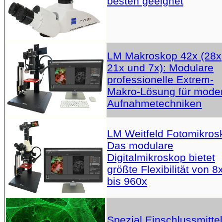
besten geeignet
LM Makroskop 42x (28x
21x und 7x): Modulare
professionelle Extrem-
Makro-Lösung für mode
Aufnahmetechniken
LM Weitfeld Fotomikros
Das modulare
Digitalmikroskop bietet
größte Flexibilität von 8
bis 960x
Spezial Einschlussmittel