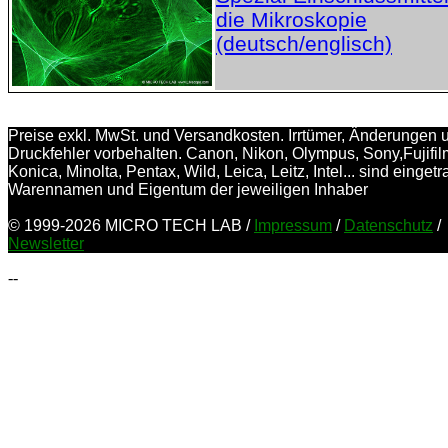
die Mikroskopie
(deutsch/englisch)
Preise exkl. MwSt. und Versandkosten. Irrtümer, Änderungen 
Druckfehler vorbehalten. Canon, Nikon, Olympus, Sony,Fujifil
Konica, Minolta, Pentax, Wild, Leica, Leitz, Intel... sind einget
Warennamen und Eigentum der jeweiligen Inhaber
© 1999-2026 MICRO TECH LAB /
Impressum
/
Datenschutz
/
Newsletter
--