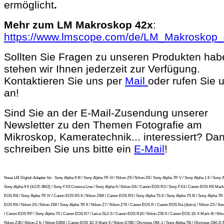
ermöglicht
.
Mehr zum LM Makroskop 42x
:
https://www.lmscope.com/de/LM_Makroskop_
Sollten Sie Fragen zu unseren Produkten hab
stehen wir Ihnen jederzeit zur Verfügung.
Kontaktieren Sie uns per
Mail
oder rufen Sie 
an!
Sind Sie an der E-Mail-Zusendung unserer
Newsletter zu den Themen Fotografie am
Mikroskop, Kameratechnik... interessiert? Da
schreiben Sie uns bitte ein
E-Mail
!
Neue LM Digital-Adapter für:
Sony Alpha 9 III / Sony Alpha 7R VI / Nikon Z9 / Nikon Z8 / Sony Alpha 7R V / Sony Alpha 1 II / Sony A
Sony Alpha 9 II (ILCE-9M2) / Sony FX3 Cinema Line / Sony Alpha 9 / Nikon D6 / Canon EOS R3 / Sony FX3 / Canon EOS R6 Mark 
EOS R8 / Sony Alpha 7R IV / Canon EOS R5 II / Nikon Z6III / Canon EOS R5 / Sony Alpha 7S II / Sony Alpha 7S III / Sony Alpha 7R I
EOS R6 / Nikon Z6 / Nikon Z6II / Sony Alpha 7R II / Nikon Z7 / Nikon Z7II / Canon EOS R / Canon EOS Ra (Astro) / Nikon Z5 / So
/ Canon EOS RP / Sony Alpha 7S / Canon EOS R7 / Leica SL2-S / Canon EOS R10 / Nikon Z50 II / Canon EOS 1D X Mark III / Niko
Nikon Z30 / Nikon Z fc / Nikon D850 / Canon EOS 1D X Mark II / Nikon D780 / Olympus OM-1 / Sony Alpha 7III / Olympus OM-D