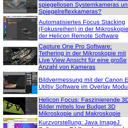
spiegellosen Systemkameras u
Spiegelreflexkameras?
Automatisiertes Focus Stacking
(Fokusreihen) in der Mikroskopie
der Helicon Remote Software
Capture One Pro Software:
Tethering in der Mikroskopie mit
Live View Ansicht für eine große
Anzahl von Kameras
Bildvermessung mit der Canon 
Utiltiy Software im Overlay Mod
Helicon Focus: Faszinierende 3
Bilder mittels low Budget 3D
Mikroskopie und Makroskopie
Kurzvorstellung: Java ImageJ