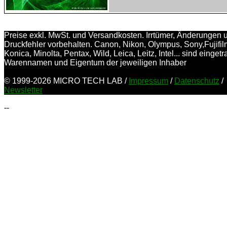
Preise exkl. MwSt. und Versandkosten. Irrtümer, Änderungen 
Druckfehler vorbehalten. Canon, Nikon, Olympus, Sony,Fujifil
Konica, Minolta, Pentax, Wild, Leica, Leitz, Intel... sind einget
Warennamen und Eigentum der jeweiligen Inhaber
© 1999-2026 MICRO TECH LAB /
Impressum
/
Datenschutz
/
Newsletter
--