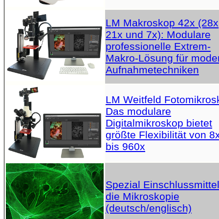
LM Makroskop 42x (28x
21x und 7x): Modulare
professionelle Extrem-
Makro-Lösung für mode
Aufnahmetechniken
LM Weitfeld Fotomikros
Das modulare
Digitalmikroskop bietet
größte Flexibilität von 8
bis 960x
Spezial Einschlussmittel
die Mikroskopie
(deutsch/englisch)