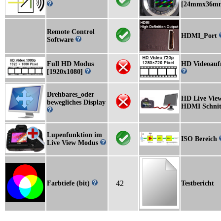
[24mmx36m
Remote Control
HDMI_Port
Software
Full HD Modus
HD Videoau
[1920x1080]
Drehbares_oder
HD Live View
bewegliches Display
HDMI Schnitt
Lupenfunktion im
ISO Bereich
Live View Modus
42
Farbtiefe (bit)
Testbericht