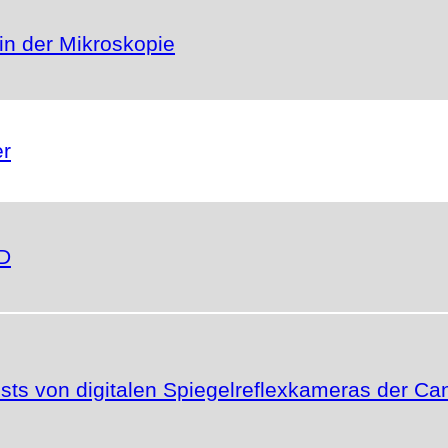
in der Mikroskopie
er
6D
ests von digitalen Spiegelreflexkameras der C