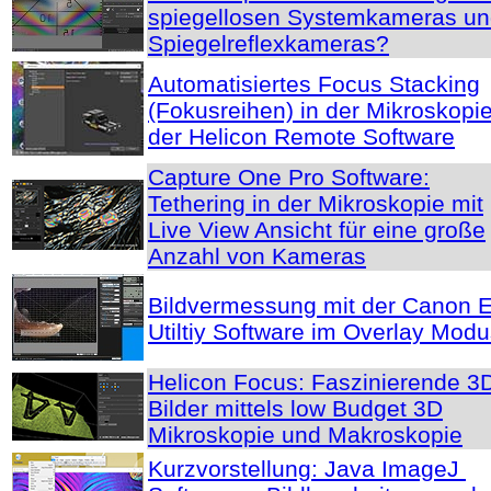
spiegellosen Systemkameras u
Spiegelreflexkameras?
Automatisiertes Focus Stacking
(Fokusreihen) in der Mikroskopie
der Helicon Remote Software
Capture One Pro Software:
Tethering in der Mikroskopie mit
Live View Ansicht für eine große
Anzahl von Kameras
Bildvermessung mit der Canon 
Utiltiy Software im Overlay Mod
Helicon Focus: Faszinierende 3
Bilder mittels low Budget 3D
Mikroskopie und Makroskopie
Kurzvorstellung: Java ImageJ