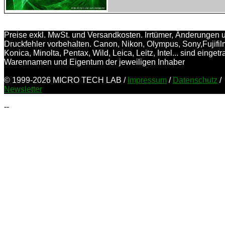
Preise exkl. MwSt. und Versandkosten. Irrtümer, Änderungen 
Druckfehler vorbehalten. Canon, Nikon, Olympus, Sony,Fujifil
Konica, Minolta, Pentax, Wild, Leica, Leitz, Intel... sind einget
Warennamen und Eigentum der jeweiligen Inhaber
© 1999-2026 MICRO TECH LAB /
Impressum
/
Datenschutz
/
Newsletter
--