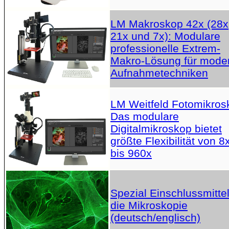
LM Makroskop 42x (28x
21x und 7x): Modulare
professionelle Extrem-
Makro-Lösung für mode
Aufnahmetechniken
LM Weitfeld Fotomikros
Das modulare
Digitalmikroskop bietet
größte Flexibilität von 8
bis 960x
Spezial Einschlussmittel
die Mikroskopie
(deutsch/englisch)