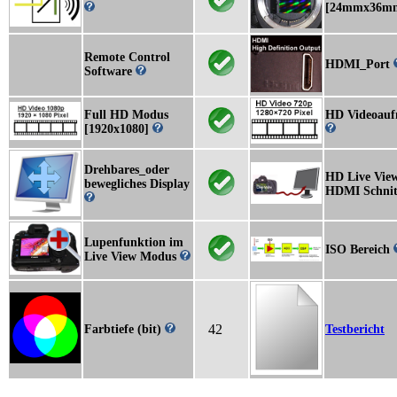
[24mmx36m
Remote Control
HDMI_Port
Software
Full HD Modus
HD Videoau
[1920x1080]
Drehbares_oder
HD Live View
bewegliches Display
HDMI Schnitt
Lupenfunktion im
ISO Bereich
Live View Modus
42
Farbtiefe (bit)
Testbericht