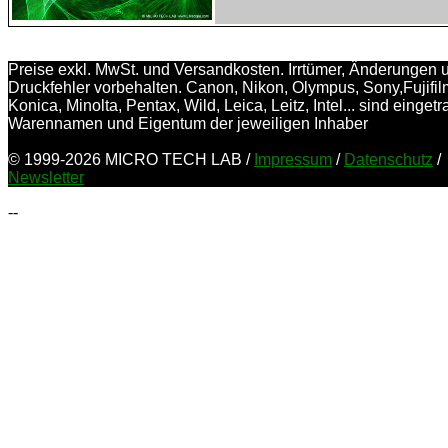
Preise exkl. MwSt. und Versandkosten. Irrtümer, Änderungen 
Druckfehler vorbehalten. Canon, Nikon, Olympus, Sony,Fujifil
Konica, Minolta, Pentax, Wild, Leica, Leitz, Intel... sind einget
Warennamen und Eigentum der jeweiligen Inhaber
© 1999-2026 MICRO TECH LAB /
Impressum
/
Datenschutz
/
Newsletter
--