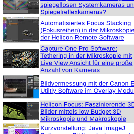
spiegellosen Systemkameras u
Spiegelreflexkameras?
Automatisiertes Focus Stacking
(Fokusreihen) in der Mikroskopie
der Helicon Remote Software
Capture One Pro Software:
Tethering in der Mikroskopie mit
Live View Ansicht für eine große
Anzahl von Kameras
Bildvermessung mit der Canon 
Utiltiy Software im Overlay Mod
Helicon Focus: Faszinierende 3
Bilder mittels low Budget 3D
Mikroskopie und Makroskopie
Kurzvorstellung: Java ImageJ