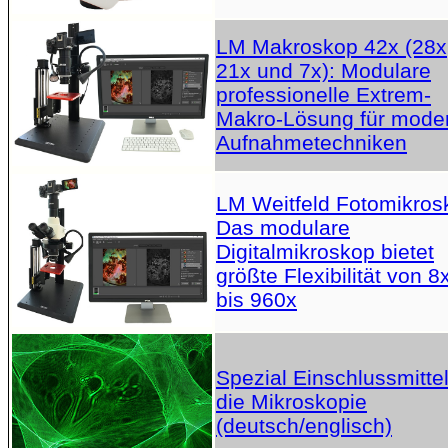
LM Makroskop 42x (28x
21x und 7x): Modulare
professionelle Extrem-
Makro-Lösung für mode
Aufnahmetechniken
LM Weitfeld Fotomikros
Das modulare
Digitalmikroskop bietet
größte Flexibilität von 8
bis 960x
Spezial Einschlussmittel
die Mikroskopie
(deutsch/englisch)