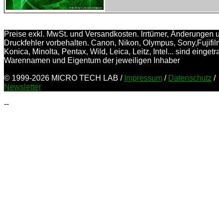
Preise exkl. MwSt. und Versandkosten. Irrtümer, Änderungen 
Druckfehler vorbehalten. Canon, Nikon, Olympus, Sony,Fujifil
Konica, Minolta, Pentax, Wild, Leica, Leitz, Intel... sind einget
Warennamen und Eigentum der jeweiligen Inhaber
© 1999-2026 MICRO TECH LAB /
Impressum
/
Datenschutz
/
Newsletter
--