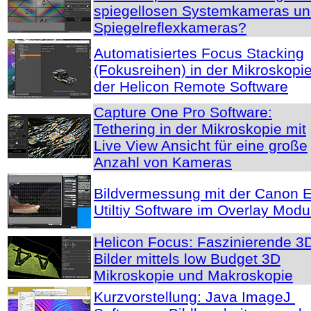
spiegellosen Systemkameras u
Spiegelreflexkameras?
Automatisiertes Focus Stacking
(Fokusreihen) in der Mikroskopie
der Helicon Remote Software
Capture One Pro Software:
Tethering in der Mikroskopie mit
Live View Ansicht für eine große
Anzahl von Kameras
Bildvermessung mit der Canon 
Utiltiy Software im Overlay Mod
Helicon Focus: Faszinierende 3
Bilder mittels low Budget 3D
Mikroskopie und Makroskopie
Kurzvorstellung: Java ImageJ