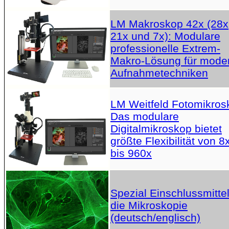
LM Makroskop 42x (28x
21x und 7x): Modulare
professionelle Extrem-
Makro-Lösung für mode
Aufnahmetechniken
LM Weitfeld Fotomikros
Das modulare
Digitalmikroskop bietet
größte Flexibilität von 8
bis 960x
Spezial Einschlussmittel
die Mikroskopie
(deutsch/englisch)