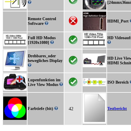
[24mmx36m
Remote Control
HDMI_Port
Software
Full HD Modus
HD Videoau
[1920x1080]
Drehbares_oder
HD Live View
bewegliches Display
HDMI Schnitt
Lupenfunktion im
ISO Bereich
Live View Modus
42
Farbtiefe (bit)
Testbericht