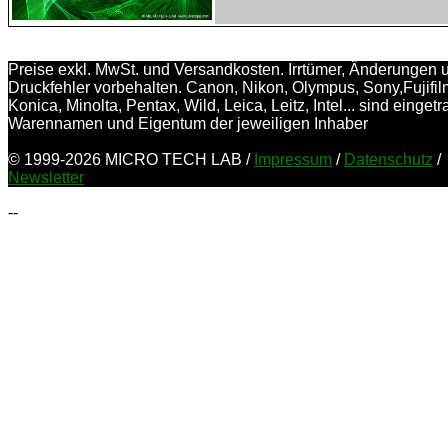
Preise exkl. MwSt. und Versandkosten. Irrtümer, Änderungen 
Druckfehler vorbehalten. Canon, Nikon, Olympus, Sony,Fujifil
Konica, Minolta, Pentax, Wild, Leica, Leitz, Intel... sind einget
Warennamen und Eigentum der jeweiligen Inhaber
© 1999-2026 MICRO TECH LAB /
Impressum
/
Datenschutz
/
Newsletter
--