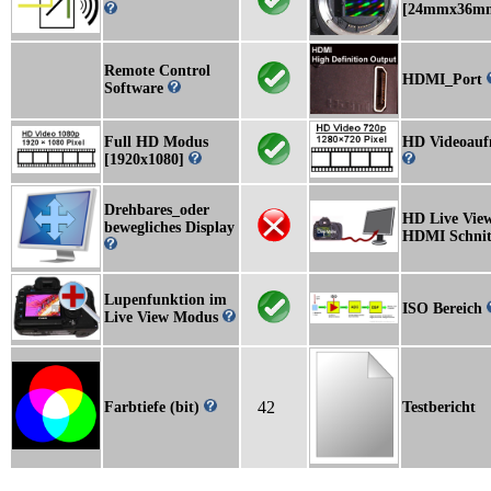
[24mmx36m
Remote Control
HDMI_Port
Software
Full HD Modus
HD Videoau
[1920x1080]
Drehbares_oder
HD Live View
bewegliches Display
HDMI Schnitt
Lupenfunktion im
ISO Bereich
Live View Modus
42
Farbtiefe (bit)
Testbericht