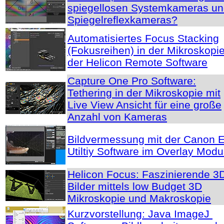
spiegellosen Systemkameras u
Spiegelreflexkameras?
Automatisiertes Focus Stacking
(Fokusreihen) in der Mikroskopie
der Helicon Remote Software
Capture One Pro Software:
Tethering in der Mikroskopie mit
Live View Ansicht für eine große
Anzahl von Kameras
Bildvermessung mit der Canon 
Utiltiy Software im Overlay Mod
Helicon Focus: Faszinierende 3
Bilder mittels low Budget 3D
Mikroskopie und Makroskopie
Kurzvorstellung: Java ImageJ