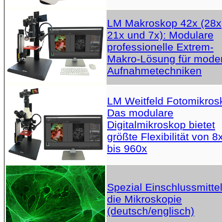
LM Makroskop 42x (28x
21x und 7x): Modulare
professionelle Extrem-
Makro-Lösung für mode
Aufnahmetechniken
LM Weitfeld Fotomikros
Das modulare
Digitalmikroskop bietet
größte Flexibilität von 8
bis 960x
Spezial Einschlussmittel
die Mikroskopie
(deutsch/englisch)