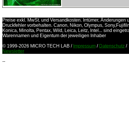
Preise exkl. MwSt. und Versandkosten. Irrtümer, Änderungen 
Druckfehler vorbehalten. Canon, Nikon, Olympus, Sony,Fujifil
Konica, Minolta, Pentax, Wild, Leica, Leitz, Intel... sind einget
Warennamen und Eigentum der jeweiligen Inhaber
© 1999-2026 MICRO TECH LAB /
Impressum
/
Datenschutz
/
Newsletter
--