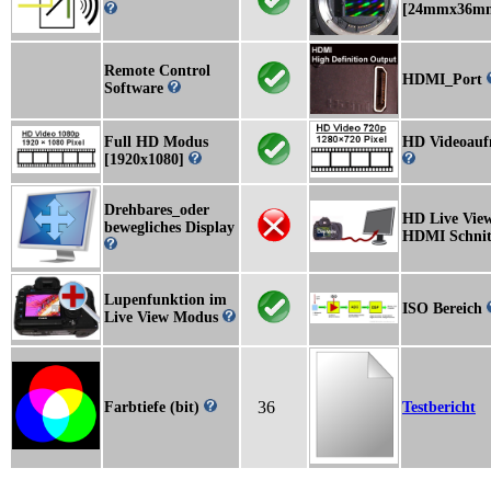
[24mmx36m
Remote Control
HDMI_Port
Software
Full HD Modus
HD Videoau
[1920x1080]
Drehbares_oder
HD Live View
bewegliches Display
HDMI Schnitt
Lupenfunktion im
ISO Bereich
Live View Modus
36
Farbtiefe (bit)
Testbericht