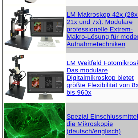
LM Makroskop 42x (28x
21x und 7x): Modulare
professionelle Extrem-
Makro-Lösung für mode
Aufnahmetechniken
LM Weitfeld Fotomikros
Das modulare
Digitalmikroskop bietet
größte Flexibilität von 8
bis 960x
Spezial Einschlussmittel
die Mikroskopie
(deutsch/englisch)