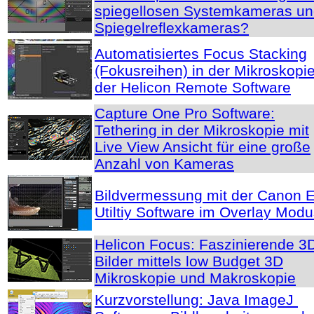
spiegellosen Systemkameras u
Spiegelreflexkameras?
Automatisiertes Focus Stacking
(Fokusreihen) in der Mikroskopie
der Helicon Remote Software
Capture One Pro Software:
Tethering in der Mikroskopie mit
Live View Ansicht für eine große
Anzahl von Kameras
Bildvermessung mit der Canon 
Utiltiy Software im Overlay Mod
Helicon Focus: Faszinierende 3
Bilder mittels low Budget 3D
Mikroskopie und Makroskopie
Kurzvorstellung: Java ImageJ