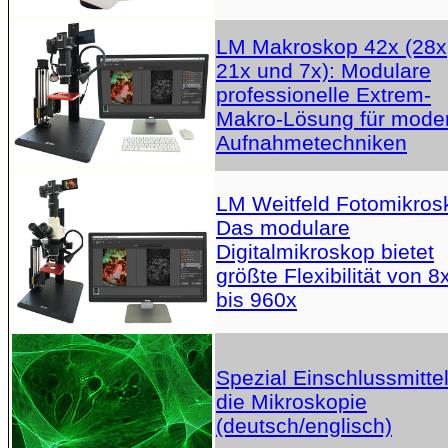
LM Makroskop 42x (28x
21x und 7x): Modulare
professionelle Extrem-
Makro-Lösung für mode
Aufnahmetechniken
LM Weitfeld Fotomikros
Das modulare
Digitalmikroskop bietet
größte Flexibilität von 8
bis 960x
Spezial Einschlussmittel
die Mikroskopie
(deutsch/englisch)