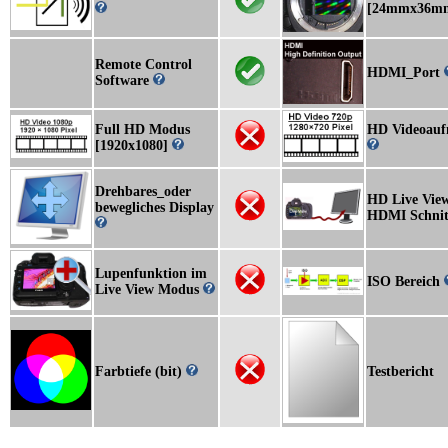
[24mmx36m
Remote Control
HDMI_Port
Software
Full HD Modus
HD Videoau
[1920x1080]
Drehbares_oder
HD Live View
bewegliches Display
HDMI Schnitt
Lupenfunktion im
ISO Bereich
Live View Modus
Farbtiefe (bit)
Testbericht