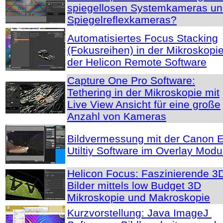
spiegellosen Systemkameras u
Spiegelreflexkameras?
Automatisiertes Focus Stacking
(Fokusreihen) in der Mikroskopie
der Helicon Remote Software
Capture One Pro Software:
Tethering in der Mikroskopie mit
Live View Ansicht für eine große
Anzahl von Kameras
Bildvermessung mit der Canon 
Utiltiy Software im Overlay Mod
Helicon Focus: Faszinierende 3
Bilder mittels low Budget 3D
Mikroskopie und Makroskopie
Kurzvorstellung: Java ImageJ