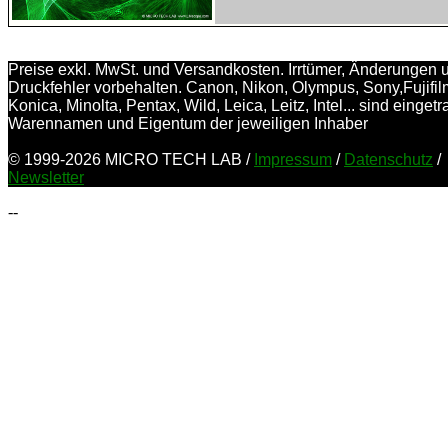
Preise exkl. MwSt. und Versandkosten. Irrtümer, Änderungen 
Druckfehler vorbehalten. Canon, Nikon, Olympus, Sony,Fujifil
Konica, Minolta, Pentax, Wild, Leica, Leitz, Intel... sind einget
Warennamen und Eigentum der jeweiligen Inhaber
© 1999-2026 MICRO TECH LAB /
Impressum
/
Datenschutz
/
Newsletter
--