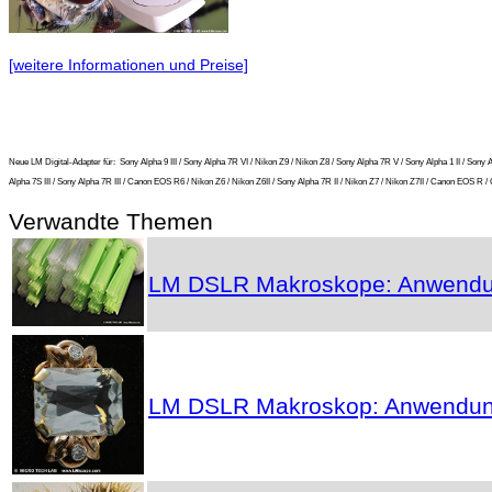
[weitere Informationen und Preise]
Neue LM Digital-Adapter für:
Sony Alpha 9 III / Sony Alpha 7R VI / Nikon Z9 / Nikon Z8 / Sony Alpha 7R V / Sony Alpha 1 II / S
Alpha 7S III / Sony Alpha 7R III / Canon EOS R6 / Nikon Z6 / Nikon Z6II / Sony Alpha 7R II / Nikon Z7 / Nikon Z7II / Canon EOS
Verwandte Themen
LM DSLR Makroskope: Anwendung
LM DSLR Makroskop: Anwendun