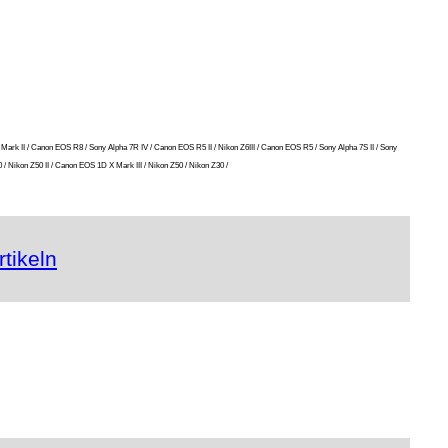
 Mark II / Canon EOS R8 / Sony Alpha 7R IV / Canon EOS R5 II / Nikon Z6III / Canon EOS R5 / Sony Alpha 7S II / Sony
/ Nikon Z50 II / Canon EOS 1D X Mark III / Nikon Z50 / Nikon Z30 /
tikeln