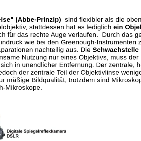
se" (Abbe-Prinzip)
sind flexibler als die ob
objektiv, stattdessen hat es lediglich
ein Obj
auch für das rechte Auge verlaufen. Durch das
r Eindruck wie bei den Greenough-Instrumenten 
äparationen nachteilig aus. Die
Schwachstelle 
insame Nutzung nur eines Objektivs, muss der 
ich in unendlicher Entfernung. Der zentrale, h
edoch der zentrale Teil der Objektivlinse wenig
ur mäßige Bildqualität, trotzdem sind Mikrosko
gh-Mikroskope.