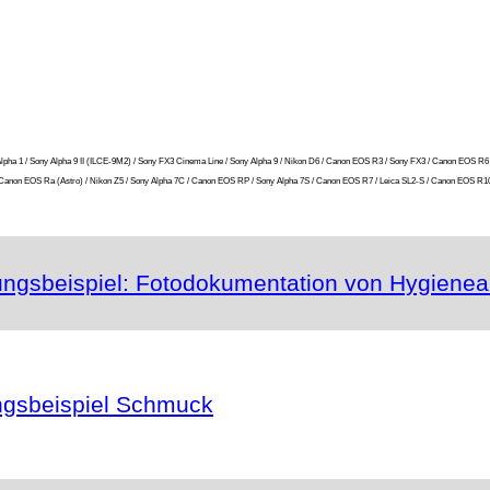
ony Alpha 1 / Sony Alpha 9 II (ILCE-9M2) / Sony FX3 Cinema Line / Sony Alpha 9 / Nikon D6 / Canon EOS R3 / Sony FX3 / Canon EOS R6
 R / Canon EOS Ra (Astro) / Nikon Z5 / Sony Alpha 7C / Canon EOS RP / Sony Alpha 7S / Canon EOS R7 / Leica SL2-S / Canon EOS R10 
sbeispiel: Fotodokumentation von Hygienear
gsbeispiel Schmuck