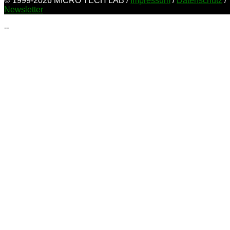
© 1999-2026 MICRO TECH LAB /
Impressum
/
Datenschutz
/
Newsletter
--