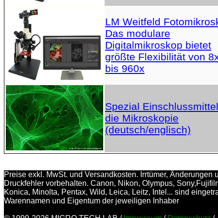
LM Weitfeld Fotomikros
Das modulare
Digitalmikroskop bietet
größte Flexibilität von 8
bis 960x
Spezial Einschlussmittel
die Mikroskopie
(deutsch/englisch)
Preise exkl. MwSt. und Versandkosten. Irrtümer, Änderungen 
Druckfehler vorbehalten. Canon, Nikon, Olympus, Sony,Fujifil
Konica, Minolta, Pentax, Wild, Leica, Leitz, Intel... sind einget
Warennamen und Eigentum der jeweiligen Inhaber