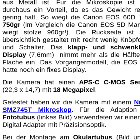
aus Metall ist. Für die Mikroskopie ist 
durchaus ein Vorteil, da es das Gewicht rel
gering hält. So wiegt die Canon EOS 60D "
750gr
(im Vergleich die Canon EOS 5D Mark
wiegt stolze 960gr!). Die Rückseite ist 
übersichtlich gestaltet mit recht wenig Knöp
und Schalter. Das
klapp- und schwenk
Display
(7,6mm) nimmt mehr als die Hälfte
Fläche ein. Das Vorgängermodell, die EOS
hatte noch ein fixes Display.
Die Kamera hat einen
APS-C
C-MOS Se
(22,3 x 14,7) mit
18 Megapixel
.
Getestet haben wir die Kamera mit einem
N
SMZ745T Mikroskop
. Für die Adaptio
Fototubus
(linkes Bild) verwendeten wir ein
Digital Adapter mit Präzisionsoptik.
Bei der Montage am
Okulartubus
(Bild un