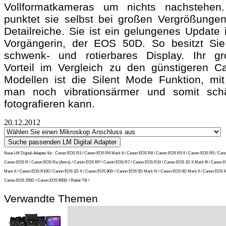
Vollformatkameras um nichts nachstehen
punktet sie selbst bei großen Vergrößungen
Detailreiche. Sie ist ein gelungenes Update 
Vorgängerin, der EOS 50D. So besitzt Sie
schwenk- und rotierbares Display. Ihr gr
Vorteil im Vergleich zu den günstigeren C
Modellen ist die Silent Mode Funktion, mit
man noch vibrationsärmer und somit schä
fotografieren kann.
20.12.2012
Neue LM Digital-Adapter für:
Canon EOS R3 / Canon EOS R6 Mark II / Canon EOS R8 / Canon EOS R5 II / Canon EOS R5 / Can
Canon EOS R / Canon EOS Ra (Astro) / Canon EOS RP / Canon EOS R7 / Canon EOS R10 / Canon EOS 1D X Mark III / Canon 
Mark II / Canon EOS R100 / Canon EOS 1D X / Canon EOS 90D / Canon EOS 5D Mark IV / Canon EOS 6D Mark II / Canon EOS M6
Canon EOS 250D / Canon EOS 850D / Rebel T8i /
Verwandte Themen