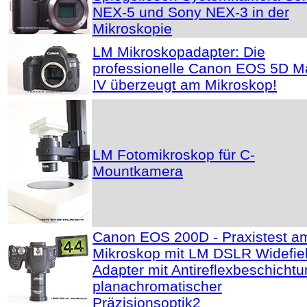
NEX-5 und Sony NEX-3 in der
Mikroskopie
LM Mikroskopadapter: Die
professionelle Canon EOS 5D M
IV überzeugt am Mikroskop!
LM Fotomikroskop für C-
Mountkamera
Canon EOS 200D - Praxistest a
Mikroskop mit LM DSLR Widefie
Adapter mit Antireflexbeschichtu
planachromatischer
Präzisionsoptik2