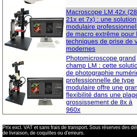
Macroscope LM 42x (28
21x et 7x) : une solution
modulaire professionnel
de macro extrême pour 
techniques de prise de 
modernes
Photomicroscope grand
champ LM : cette soluti
de photographie numér
professionnelle de type
modulaire offre une gra
flexibilité dans une plag
grossissement de 8x à
960x
Prix excl. VAT et sans frais de transport. Sous réserves des dé
de livraison, de coquilles ou d'erreurs.