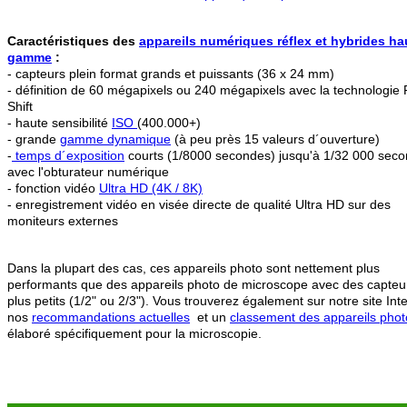
Caractéristiques des
appareils numériques réflex et hybrides ha
gamme
:
- capteurs plein format grands et puissants (36 x 24 mm)
- définition de 60 mégapixels ou 240 mégapixels avec la technologie 
Shift
- haute sensibilité
ISO
(400.000+)
- grande
gamme dynamique
(à peu près 15 valeurs d´ouverture)
-
temps d´exposition
courts (1/8000 secondes) jusqu'à 1/32 000 sec
avec l'obturateur numérique
- fonction vidéo
Ultra HD (4K / 8K)
- enregistrement vidéo en visée directe de qualité Ultra HD sur des
moniteurs externes
Dans la plupart des cas, ces appareils photo sont nettement plus
performants que des appareils photo de microscope avec des capteu
plus petits (1/2" ou 2/3"). Vous trouverez également sur notre site Int
nos
recommandations actuelles
et un
classement des appareils phot
élaboré spécifiquement pour la microscopie.