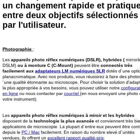
un changement rapide et pratiqu
entre deux objectifs sélectionnés
par l'utilisateur.
Photographie
:
Les
appareils photo réflex numériques (DSLR), hybrides (
mirrorl
DSLM)
ou à monture C (C-Mount)
peuvent être
connectés très
facilement aux
adaptateurs LM numériques SLR
dotés d´une opti
planacromatique. Avec nos produits, vous réussirez à faire des photo
´une qualité étonnante au microscope. Pour choisir la solution d'adap
la plus appropriée à vos besoins, vous pouvez utiliser notre
configura
en ligne
ou nous contacter par
courriel
(en nous envoyant une photo
votre instrument).
Les
appareils photo réflex numériques à miroir et les hybrides
disposent de la
technologie la plus avancée
et conviennent très bi
applications de microscopie. La plupart d´entre eux peuvent être cont
depuis le
PC / Mac
facilement. En raison du nombre elevé d´unités
vendues, ils offrent un
excellent rapport qualité-prix
.