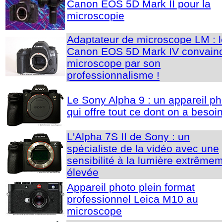
Canon EOS 5D Mark II pour la
microscopie
Adaptateur de microscope LM : l
Canon EOS 5D Mark IV convain
microscope par son
professionnalisme !
Le Sony Alpha 9 : un appareil ph
qui offre tout ce dont on a besoin
L'Alpha 7S II de Sony : un
spécialiste de la vidéo avec une
sensibilité à la lumière extrême
élevée
Appareil photo plein format
professionnel Leica M10 au
microscope