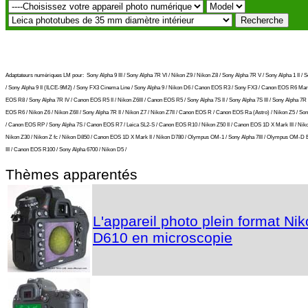
Adaptateurs numèriques LM pour:
Sony Alpha 9 III / Sony Alpha 7R VI / Nikon Z9 / Nikon Z8 / Sony Alpha 7R V / Sony Alpha 1 II / 
/ Sony Alpha 9 II (ILCE-9M2) / Sony FX3 Cinema Line / Sony Alpha 9 / Nikon D6 / Canon EOS R3 / Sony FX3 / Canon EOS R6 Mark
EOS R8 / Sony Alpha 7R IV / Canon EOS R5 II / Nikon Z6III / Canon EOS R5 / Sony Alpha 7S II / Sony Alpha 7S III / Sony Alpha 7R I
EOS R6 / Nikon Z6 / Nikon Z6II / Sony Alpha 7R II / Nikon Z7 / Nikon Z7II / Canon EOS R / Canon EOS Ra (Astro) / Nikon Z5 / So
/ Canon EOS RP / Sony Alpha 7S / Canon EOS R7 / Leica SL2-S / Canon EOS R10 / Nikon Z50 II / Canon EOS 1D X Mark III / Niko
Nikon Z30 / Nikon Z fc / Nikon D850 / Canon EOS 1D X Mark II / Nikon D780 / Olympus OM-1 / Sony Alpha 7III / Olympus OM-D
III / Canon EOS R100 / Sony Alpha 6700 / Nikon D5 /
Thèmes apparentés
L'appareil photo plein format Ni
D610 en microscopie