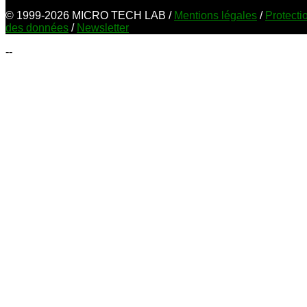
© 1999-2026 MICRO TECH LAB /
Mentions légales
/
Protecti
des données
/
Newsletter
--