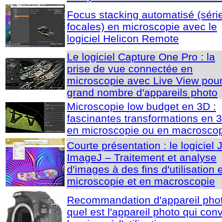
Focus stacking automatisé (séri
focales) en microscopie avec le
logiciel Helicon Remote
Le logiciel Capture One Pro : la
prise de vue connectée en
microscopie avec Live View pou
grand nombre d'appareils photo
Microscopie low budget en 3D :
fascinantes transformations en 
en microscopie ou en macrosco
Courte présentation : le logiciel 
ImageJ – Traitement et analyse
d'images à des fins d'utilisation 
microscopie et en macroscopie
Recommandation d'appareil phot
quel est l'appareil photo qui con