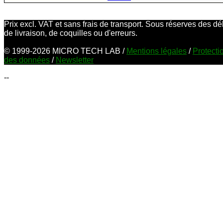
Prix excl. VAT et sans frais de transport. Sous réserves des dé
de livraison, de coquilles ou d'erreurs.
© 1999-2026 MICRO TECH LAB /
Mentions légales
/
Protecti
des données
/
Newsletter
--