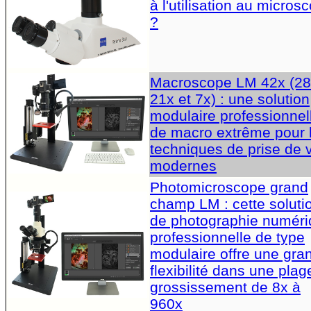
à l'utilisation au micros
?
Macroscope LM 42x (28
21x et 7x) : une solution
modulaire professionnel
de macro extrême pour 
techniques de prise de 
modernes
Photomicroscope grand
champ LM : cette soluti
de photographie numér
professionnelle de type
modulaire offre une gra
flexibilité dans une plag
grossissement de 8x à
960x