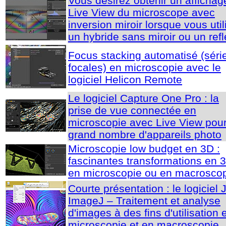
Vous désirez obtenir un affichag
Live View du microscope avec
inversion miroir lorsque vous util
un hybride sans miroir ou un refl
Focus stacking automatisé (séri
focales) en microscopie avec le
logiciel Helicon Remote
Le logiciel Capture One Pro : la
prise de vue connectée en
microscopie avec Live View pou
grand nombre d'appareils photo
Microscopie low budget en 3D :
fascinantes transformations en 
en microscopie ou en macrosco
Courte présentation : le logiciel 
ImageJ – Traitement et analyse
d'images à des fins d'utilisation 
microscopie et en macroscopie