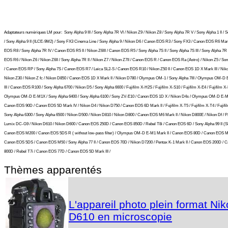
Adaptateurs numèriques LM pour:
Sony Alpha 9 III / Sony Alpha 7R VI / Nikon Z9 / Nikon Z8 / Sony Alpha 7R V / Sony Alpha 1 II / 
/ Sony Alpha 9 II (ILCE-9M2) / Sony FX3 Cinema Line / Sony Alpha 9 / Nikon D6 / Canon EOS R3 / Sony FX3 / Canon EOS R6 Mark
EOS R8 / Sony Alpha 7R IV / Canon EOS R5 II / Nikon Z6III / Canon EOS R5 / Sony Alpha 7S II / Sony Alpha 7S III / Sony Alpha 7R I
EOS R6 / Nikon Z6 / Nikon Z6II / Sony Alpha 7R II / Nikon Z7 / Nikon Z7II / Canon EOS R / Canon EOS Ra (Astro) / Nikon Z5 / So
/ Canon EOS RP / Sony Alpha 7S / Canon EOS R7 / Leica SL2-S / Canon EOS R10 / Nikon Z50 II / Canon EOS 1D X Mark III / Niko
Nikon Z30 / Nikon Z fc / Nikon D850 / Canon EOS 1D X Mark II / Nikon D780 / Olympus OM-1 / Sony Alpha 7III / Olympus OM-D
III / Canon EOS R100 / Sony Alpha 6700 / Nikon D5 / Sony Alpha 6600 / Fujifilm X-H2S / Fujifilm X-S10 / Fujifilm X-E4 / Fujifilm X-
Olympus OM-D E-M1X / Sony Alpha 6400 / Sony Alpha 6100 / Sony ZV-E10 / Canon EOS 1D X / Nikon D4s / Olympus OM-D E-M5 
Canon EOS 90D / Canon EOS 5D Mark IV / Nikon D4 / Nikon D750 / Canon EOS 6D Mark II / Fujifilm X-T5 / Fujifilm X-T4 / Fujifil
Sony Alpha 6300 / Sony Alpha 6500 / Nikon D500 / Nikon D810 / Nikon D800 / Canon EOS M6 Mark II / Nikon D800E / Nikon Df / 
Lumix DC-G9 / Nikon D610 / Nikon D600 / Canon EOS 250D / Canon EOS 850D / Rebel T8i / Canon EOS 6D / Sony Alpha 99 II (SLT
Canon EOS M200 / Canon EOS 5DS R ( without low-pass filter) / Olympus OM-D E-M1 Mark II / Canon EOS 80D / Canon EOS M5
Canon EOS 5DS / Canon EOS M50 / Sony Alpha 77 II / Canon EOS 70D / Nikon D7200 / Pentax K-1 Mark II / Canon EOS 200D / 
800D / Rebel T7i / Canon EOS 77D / Canon EOS 5D Mark III /
Thèmes apparentés
L'appareil photo plein format Ni
D610 en microscopie