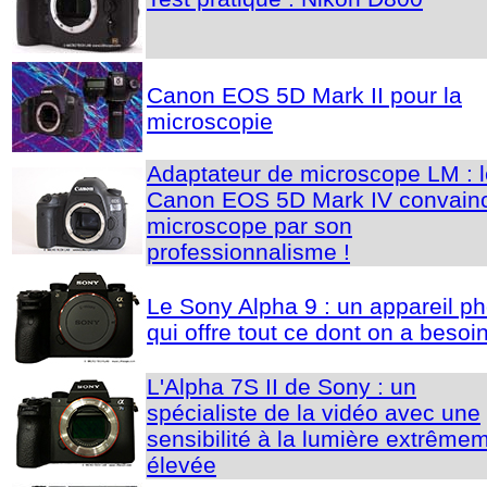
Canon EOS 5D Mark II pour la
microscopie
Adaptateur de microscope LM : l
Canon EOS 5D Mark IV convain
microscope par son
professionnalisme !
Le Sony Alpha 9 : un appareil ph
qui offre tout ce dont on a besoin
L'Alpha 7S II de Sony : un
spécialiste de la vidéo avec une
sensibilité à la lumière extrême
élevée