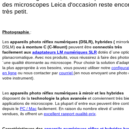
des microscopes Leica d'occasion reste enco
très petit.
Photographie
:
Les
appareils photo réflex numériques (DSLR), hybrides (
mirrorl
DSLM)
ou à monture C (C-Mount)
peuvent être
connectés très
facilement aux
adaptateurs LM numériques SLR
dotés d´une opti
planacromatique. Avec nos produits, vous réussirez à faire des photo
´une qualité étonnante au microscope. Pour choisir la solution d'adap
la plus appropriée à vos besoins, vous pouvez utiliser notre
configura
en ligne
ou nous contacter par
courriel
(en nous envoyant une photo
votre instrument).
Les
appareils photo réflex numériques à miroir et les hybrides
disposent de la
technologie la plus avancée
et conviennent très bi
applications de microscopie. La plupart d´entre eux peuvent être cont
depuis le
PC / Mac
facilement. En raison du nombre elevé d´unités
vendues, ils offrent un
excellent rapport qualité-prix
.
Caractéristiques des
appareils numériques réflex et hybrides ha