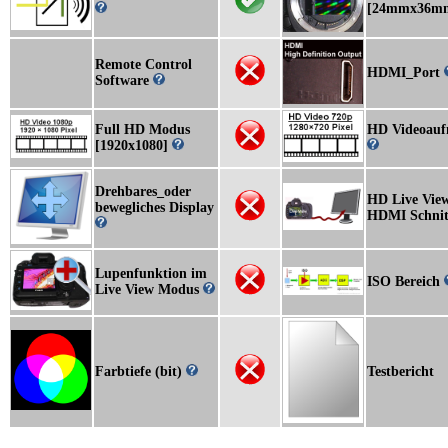
[24mmx36m
Remote Control
HDMI_Port
Software
Full HD Modus
HD Videoau
[1920x1080]
Drehbares_oder
HD Live View
bewegliches Display
HDMI Schnitt
Lupenfunktion im
ISO Bereich
Live View Modus
Farbtiefe (bit)
Testbericht