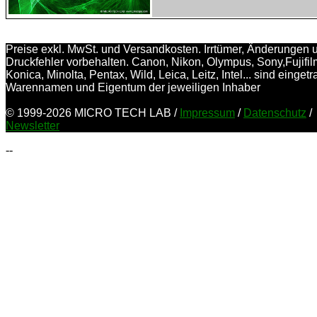
Preise exkl. MwSt. und Versandkosten. Irrtümer, Änderungen 
Druckfehler vorbehalten. Canon, Nikon, Olympus, Sony,Fujifil
Konica, Minolta, Pentax, Wild, Leica, Leitz, Intel... sind einget
Warennamen und Eigentum der jeweiligen Inhaber
© 1999-2026 MICRO TECH LAB /
Impressum
/
Datenschutz
/
Newsletter
--