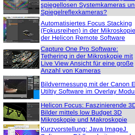
spiegellosen Systemkameras u
Spiegelreflexkameras?
Automatisiertes Focus Stacking
(Fokusreihen) in der Mikroskopie
der Helicon Remote Software
Capture One Pro Software:
Tethering in der Mikroskopie mit
Live View Ansicht für eine große
Anzahl von Kameras
Bildvermessung mit der Canon 
Utiltiy Software im Overlay Mod
Helicon Focus: Faszinierende 3
Bilder mittels low Budget 3D
Mikroskopie und Makroskopie
Kurzvorstellung: Java ImageJ