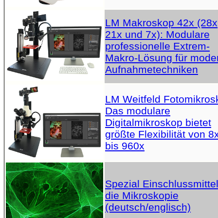
LM Makroskop 42x (28x
21x und 7x): Modulare
professionelle Extrem-
Makro-Lösung für mode
Aufnahmetechniken
LM Weitfeld Fotomikros
Das modulare
Digitalmikroskop bietet
größte Flexibilität von 8
bis 960x
Spezial Einschlussmittel
die Mikroskopie
(deutsch/englisch)