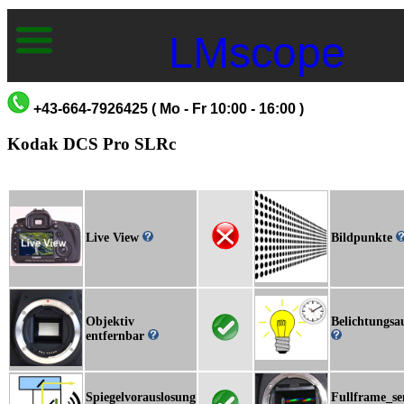
LMscope
+43-664-7926425 ( Mo - Fr 10:00 - 16:00 )
Kodak DCS Pro SLRc
Live View
Bildpunkte
Objektiv
Belichtungsa
entfernbar
Spiegelvorauslosung
Fullframe_se