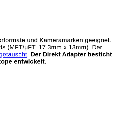
nsorformate und Kameramarken geeignet.
rds (MFT/µFT, 17.3mm x 13mm).
Der
getauscht
.
Der Direkt Adapter besticht
ope entwickelt.