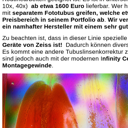
10x, 40x)
ab etwa 1600 Euro
lieferbar. Wer h
mit
separatem Fototubus greifen, welche e
Preisbereich in seinem Portfolio ab
.
Wir ver
ein namhafter Hersteller mit einem sehr gu
Zu beachten ist, dass in dieser Linie spezie
Geräte von Zeiss ist!
Dadurch können diverse
Es kommt eine andere Tubuslinsenkorrektur zu
sind jedoch auch mit der modernen I
nfinity 
Montagegewinde
.