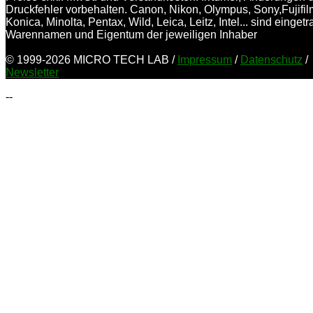
Druckfehler vorbehalten. Canon, Nikon, Olympus, Sony,Fujifil
Konica, Minolta, Pentax, Wild, Leica, Leitz, Intel... sind einget
Warennamen und Eigentum der jeweiligen Inhaber
© 1999-2026 MICRO TECH LAB /
Impressum
/
Datenschutz
/
Newsletter
--