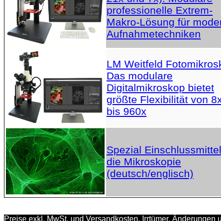
professionelle Extrem-
Makro-Lösung für mode
Aufnahmetechniken
LM Weitfeld Fotomikros
Das modulare
Digitalmikroskop bietet
größte Flexibilität von 8
bis 960x
Spezial Einschlussmittel
die Mikroskopie
(deutsch/englisch)
Preise exkl. MwSt. und Versandkosten. Irrtümer, Änderungen 