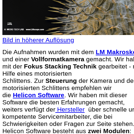
Bild in höherer Auflösung
Die Aufnahmen wurden mit dem
LM Makrosk
und einer
Vollformatkamera
gemacht. Wir ha
mit der
Fokus Stacking Technik
gearbeitet - 
Hilfe eines motorisierten
Schlittens. Zur
Steuerung
der Kamera und de
motorisierten Schlittens empfehlen wir
die
Helicon Software
. Wir haben mit dieser
Software die besten Erfahrungen gemacht,
weiters verfügt der
Hersteller
über schnelle u
kompetente Servicemitarbeiter, die bei
Schwierigkeiten oder Fragen zur Seite stehen
Helicon Software besteht aus
zwei Modulen
: