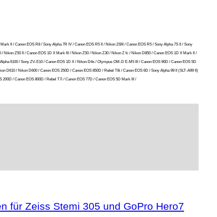
 Mark II / Canon EOS R8 / Sony Alpha 7R IV / Canon EOS R5 II / Nikon Z6III / Canon EOS R5 / Sony Alpha 7S II / Sony
/ Nikon Z50 II / Canon EOS 1D X Mark III / Nikon Z50 / Nikon Z30 / Nikon Z fc / Nikon D850 / Canon EOS 1D X Mark II /
Sony Alpha 6100 / Sony ZV-E10 / Canon EOS 1D X / Nikon D4s / Olympus OM-D E-M5 III / Canon EOS 90D / Canon EOS 5D
 Nikon D610 / Nikon D600 / Canon EOS 250D / Canon EOS 850D / Rebel T8i / Canon EOS 6D / Sony Alpha 99 II (SLT-A99 II)
S 200D / Canon EOS 800D / Rebel T7i / Canon EOS 77D / Canon EOS 5D Mark III /
en für Zeiss Stemi 305 und GoPro Hero7