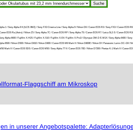
ony Alpha 1 / Sony Alpha 9 II (ILCE-9M2) / Sony FX3 Cinema Line / Sony Alpha 9 / Nikon D6 / Canon EOS R3 / Sony FX3 / Canon EOS R6
 R / Canon EOS Ra (Astro) / Nikon Z5 / Sony Alpha 7C / Canon EOS RP / Sony Alpha 7S / Canon EOS R7 / Leica SL2-S / Canon EOS R10 
ony Alpha 6600 / Fujifilm X-H2S / Fujifilm X-S10 / Fujifilm X-E4 / Fujifilm X-Pro3 / Olympus OM-D E-M1X / Sony Alpha 6400 / 
ony Alpha 6500 / Nikon D500 / Nikon D810 / Nikon D800 / Canon EOS M6 Mark II / Nikon D800E / Nikon Df / Panasonic Lumix DC-G9 /
0 Mark II / Canon EOS 5DS / Canon EOS M50 / Sony Alpha 77 II / Canon EOS 70D / Nikon D7200 / Pentax K-1 Mark II / Canon EO
llformat-Flaggschiff am Mikroskop
gen in unserer Angebotspalette: Adapterlösung