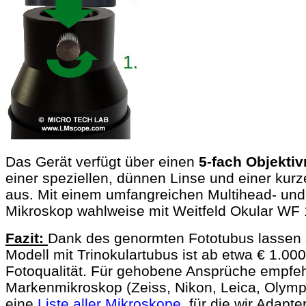
Das Gerät verfügt über einen
5-fach Objekti
einer speziellen, dünnen Linse und einer kurz
aus. Mit einem umfangreichen Multihead- und 
Mikroskop wahlweise mit Weitfeld Okular WF 
Fazit:
Dank des genormten Fototubus lassen 
Modell mit Trinokulartubus ist ab etwa € 1.000
Fotoqualität. Für gehobene Ansprüche empfehle
Markenmikroskop (Zeiss, Nikon, Leica, Olymp
eine
Liste aller Mikroskope
, für die wir Adapt