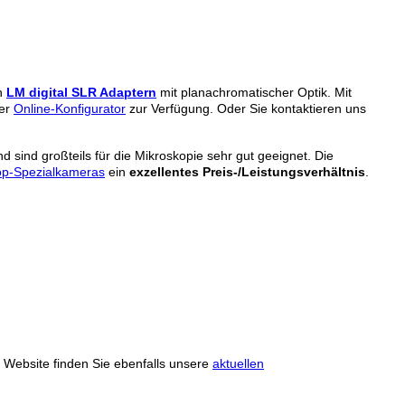
n
LM digital SLR Adaptern
mit planachromatischer Optik. Mit
ser
Online-Konfigurator
zur Verfügung. Oder Sie kontaktieren uns
d sind großteils für die Mikroskopie sehr gut geeignet. Die
kop-Spezialkameras
ein
exzellentes Preis-/Leistungsverhältnis
.
r Website finden Sie ebenfalls unsere
aktuellen