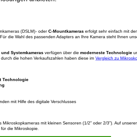
temkameras (DSLM)- oder
C-Mountkameras
erfolgt sehr einfach mit de
. Für die Wahl des passenden Adapters an Ihre Kamera steht Ihnen un
- und Systemkameras
verfügen über die
moderneste Technologie
un
t durch die hohen Verkaufszahlen haben diese im
Vergleich zu Mikros
ft Technologie
ung
den mit Hilfe des digitale Verschlusses
ls Mikroskopkameras mit kleinen Sensoren (1/2" oder 2/3"). Auf unsere
 für die Mikroskopie.