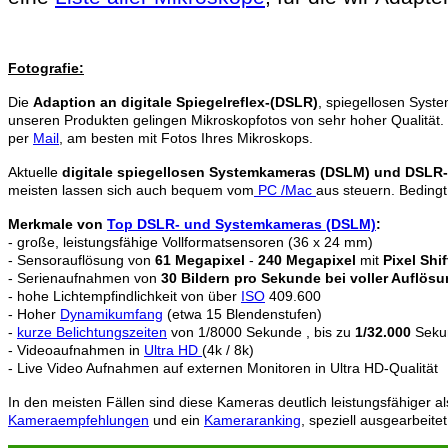
Fotografie:
Die
Adaption an digitale Spiegelreflex-(DSLR)
, spiegellosen Sys
unseren Produkten gelingen Mikroskopfotos von sehr hoher Qualität
per
Mail
, am besten mit Fotos Ihres Mikroskops.
Aktuelle
digitale spiegellosen Systemkameras (DSLM) und DSLR
meisten lassen sich auch bequem vom
PC /Mac
aus steuern. Beding
Merkmale von
Top DSLR- und Systemkameras (DSLM)
:
- große, leistungsfähige Vollformatsensoren (36 x 24 mm)
- Sensorauflösung von
61 Megapixel
-
240 Megapixel
mit
Pixel Shi
- Serienaufnahmen von
30 Bildern pro Sekunde bei voller Auflös
- hohe Lichtempfindlichkeit von über
ISO
409.600
- Hoher
Dynamikumfang
(etwa 15 Blendenstufen)
-
kurze Belichtungszeiten
von 1/8000 Sekunde , bis zu
1/32.000
Sekun
- Videoaufnahmen in
Ultra HD
(4k / 8k)
- Live Video Aufnahmen auf externen Monitoren in Ultra HD-Qualität
In den meisten Fällen sind diese Kameras deutlich leistungsfähiger a
Kameraempfehlungen
und ein
Kameraranking
, speziell ausgearbeitet