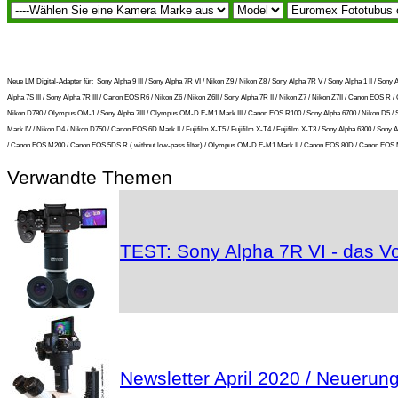
Neue LM Digital-Adapter für:
Sony Alpha 9 III / Sony Alpha 7R VI / Nikon Z9 / Nikon Z8 / Sony Alpha 7R V / Sony Alpha 1 II / S
Alpha 7S III / Sony Alpha 7R III / Canon EOS R6 / Nikon Z6 / Nikon Z6II / Sony Alpha 7R II / Nikon Z7 / Nikon Z7II / Canon EOS
Nikon D780 / Olympus OM-1 / Sony Alpha 7III / Olympus OM-D E-M1 Mark III / Canon EOS R100 / Sony Alpha 6700 / Nikon D5 / S
Mark IV / Nikon D4 / Nikon D750 / Canon EOS 6D Mark II / Fujifilm X-T5 / Fujifilm X-T4 / Fujifilm X-T3 / Sony Alpha 6300 / S
/ Canon EOS M200 / Canon EOS 5DS R ( without low-pass filter) / Olympus OM-D E-M1 Mark II / Canon EOS 80D / Canon EOS M5
Verwandte Themen
TEST: Sony Alpha 7R VI - das Vo
Newsletter April 2020 / Neuerun