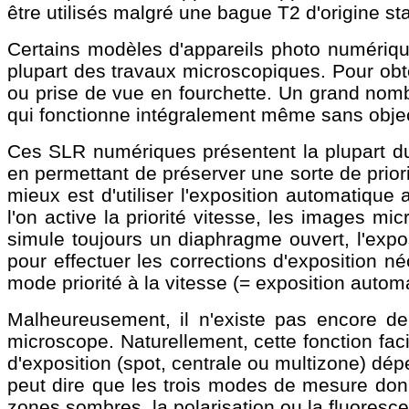
être utilisés malgré une bague T2 d'origine st
Certains modèles d'appareils photo numériq
plupart des travaux microscopiques. Pour obte
ou prise de vue en fourchette. Un grand nomb
qui fonctionne intégralement même sans objec
Ces SLR numériques présentent la plupart d
en permettant de préserver une sorte de prior
mieux est d'utiliser l'exposition automatique 
l'on active la priorité vitesse, les images m
simule toujours un diaphragme ouvert, l'expo
pour effectuer les corrections d'exposition n
mode priorité à la vitesse (= exposition automa
Malheureusement, il n'existe pas encore de
microscope. Naturellement, cette fonction fac
d'exposition (spot, centrale ou multizone) dé
peut dire que les trois modes de mesure do
zones sombres, la polarisation ou la fluoresc