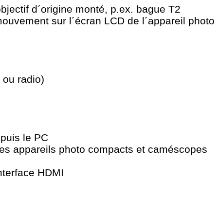
jectif d´origine monté, p.ex. bague T2
mouvement sur l´écran LCD de l´appareil photo
 ou radio)
epuis le PC
 des appareils photo compacts et caméscopes
interface HDMI