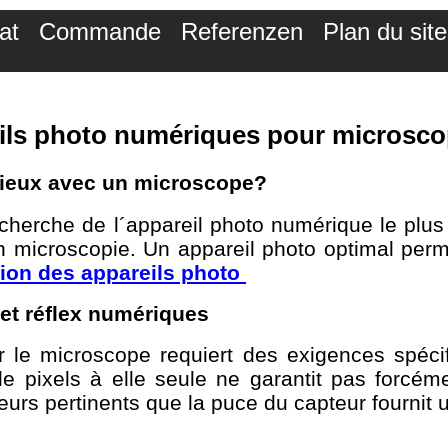
at
Commande
Referenzen
Plan du site
eils photo numériques pour microsc
 mieux avec un microscope?
a recherche de l´appareil photo numérique le pl
en microscopie. Un appareil photo optimal per
on des appareils photo
et réflex numériques
ur le microscope requiert des exigences spéc
e pixels à elle seule ne garantit pas forcé
eurs pertinents que la puce du capteur fournit 