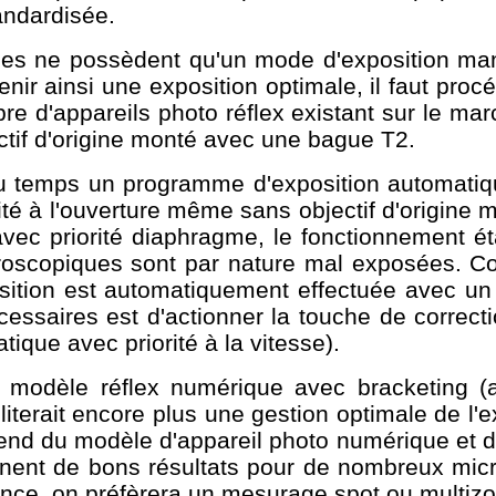
andardisée.
ues ne possèdent qu'un mode d'exposition ma
nir ainsi une exposition optimale, il faut pro
re d'appareils photo réflex existant sur le ma
tif d'origine monté avec une bague T2.
u temps un programme d'exposition automatiqu
ité à l'ouverture même sans objectif d'origine
avec priorité diaphragme, le fonctionnement ét
icroscopiques sont par nature mal exposées. Co
sition est automatiquement effectuée avec un 
écessaires est d'actionner la touche de correct
tique avec priorité à la vitesse).
 modèle réflex numérique avec bracketing (a
iliterait encore plus une gestion optimale de l
pend du modèle d'appareil photo numérique et 
nnent de bons résultats pour de nombreux mic
ence, on préfèrera un mesurage spot ou multiz