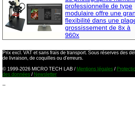
professionnelle de type
modulaire offre une gra
flexibilité dans une plag
grossissement de 8x à
960x
Prix excl. VAT et sans frais de transport. Sous réserves des dé
de livraison, de coquilles ou d'erreurs.
© 1999-2026 MICRO TECH LAB /
Mentions légales
/
Protecti
des données
/
Newsletter
--