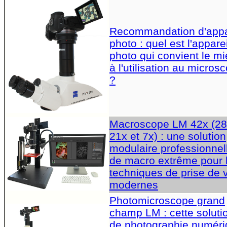
Recommandation d'appa
photo : quel est l'apparei
photo qui convient le m
à l'utilisation au micros
?
Macroscope LM 42x (28
21x et 7x) : une solution
modulaire professionnel
de macro extrême pour 
techniques de prise de 
modernes
Photomicroscope grand
champ LM : cette soluti
de photographie numér