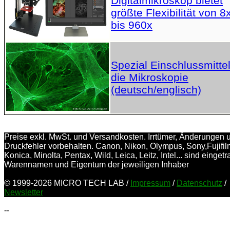
Digitalmikroskop bietet
größte Flexibilität von 8
bis 960x
Spezial Einschlussmittel
die Mikroskopie
(deutsch/englisch)
Preise exkl. MwSt. und Versandkosten. Irrtümer, Änderungen 
Druckfehler vorbehalten. Canon, Nikon, Olympus, Sony,Fujifil
Konica, Minolta, Pentax, Wild, Leica, Leitz, Intel... sind einget
Warennamen und Eigentum der jeweiligen Inhaber
© 1999-2026 MICRO TECH LAB /
Impressum
/
Datenschutz
/
Newsletter
--