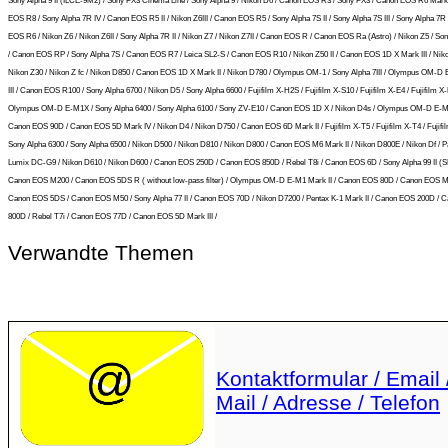
Sony Alpha 9 II (ILCE-9M2) / Sony FX3 Cinema Line / Sony Alpha 9 / Nikon D6 / Canon EOS R3 / Sony FX3 / Canon EOS R6 Mark 
EOS R8 / Sony Alpha 7R IV / Canon EOS R5 II / Nikon Z6III / Canon EOS R5 / Sony Alpha 7S II / Sony Alpha 7S III / Sony Alpha 7R I
EOS R6 / Nikon Z6 / Nikon Z6II / Sony Alpha 7R II / Nikon Z7 / Nikon Z7II / Canon EOS R / Canon EOS Ra (Astro) / Nikon Z5 / So
/ Canon EOS RP / Sony Alpha 7S / Canon EOS R7 / Leica SL2-S / Canon EOS R10 / Nikon Z50 II / Canon EOS 1D X Mark III / Niko
Nikon Z30 / Nikon Z fc / Nikon D850 / Canon EOS 1D X Mark II / Nikon D780 / Olympus OM-1 / Sony Alpha 7III / Olympus OM-D
III / Canon EOS R100 / Sony Alpha 6700 / Nikon D5 / Sony Alpha 6600 / Fujifilm X-H2S / Fujifilm X-S10 / Fujifilm X-E4 / Fujifilm X-
Olympus OM-D E-M1X / Sony Alpha 6400 / Sony Alpha 6100 / Sony ZV-E10 / Canon EOS 1D X / Nikon D4s / Olympus OM-D E-M5 
Canon EOS 90D / Canon EOS 5D Mark IV / Nikon D4 / Nikon D750 / Canon EOS 6D Mark II / Fujifilm X-T5 / Fujifilm X-T4 / Fujifil
Sony Alpha 6300 / Sony Alpha 6500 / Nikon D500 / Nikon D810 / Nikon D800 / Canon EOS M6 Mark II / Nikon D800E / Nikon Df / 
Lumix DC-G9 / Nikon D610 / Nikon D600 / Canon EOS 250D / Canon EOS 850D / Rebel T8i / Canon EOS 6D / Sony Alpha 99 II (SLT
Canon EOS M200 / Canon EOS 5DS R ( without low-pass filter) / Olympus OM-D E-M1 Mark II / Canon EOS 80D / Canon EOS M5
Canon EOS 5DS / Canon EOS M50 / Sony Alpha 77 II / Canon EOS 70D / Nikon D7200 / Pentax K-1 Mark II / Canon EOS 200D / 
800D / Rebel T7i / Canon EOS 77D / Canon EOS 5D Mark III /
Verwandte Themen
Kontaktformular / Email 
Mail / Adresse / Telefon