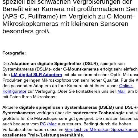
speziell bei schwachen Vergrößerungen der
Benefit einer Kamera mit großformatigem Sen
(APS-C, Fullframe) im Vergleich zu C-Mount-
Mikroskopkameras mit kleineren Sensoren
besonders groß.
Fotografie:
Die
Adaption an digitale Spiegelreflex-(DSLR)
, spiegellosen
Systemkameras (DSLM)- oder
C-Mountkameras
erfolgt sehr einfach
den
LM digital SLR Adaptern
mit planachromatischer Optik. Mit uns
Produkten gelingen Mikroskopfotos von sehr hoher Qualität. Für die 
des passenden Adapters an Ihre Kamera steht Ihnen unser
Online-
Konfigurator
zur Verfügung. Oder Sie kontaktieren uns per
Mail
, am b
mit Fotos Ihres Mikroskops.
Aktuelle
digitale spiegellosen Systemkameras (DSLM) und DSLR
Systemkameras
verfügen über die
moderneste Technologie
und s
großteils für die Mikroskopie sehr gut geeignet. Die meisten lassen si
auch bequem vom
PC /Mac
aus steuern. Bedingt durch die hohen
Verkaufszahlen haben diese im
Vergleich zu Mikroskop-Spezialkame
exzellentes Preis-/Leistungsverhältnis
.