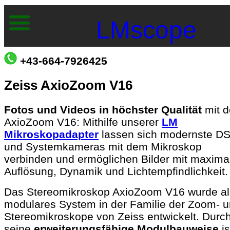
LMscope
+43-664-7926425
Zeiss AxioZoom V16
Fotos und Videos in höchster Qualität
mit 
AxioZoom V16: M
ithilfe unserer
LM
Mikroskopadapter
lassen sich modernste D
und Systemkameras mit dem Mikroskop
verbinden und ermöglichen Bilder mit maxima
Auflösung, Dynamik und Lichtempfindlichkeit.
Das Stereomikroskop AxioZoom V16 wurde al
modulares System in der Familie der Zoom- 
Stereomikroskope von Zeiss entwickelt. Durc
seine
erweiterungsfähige Modulbauweise
is