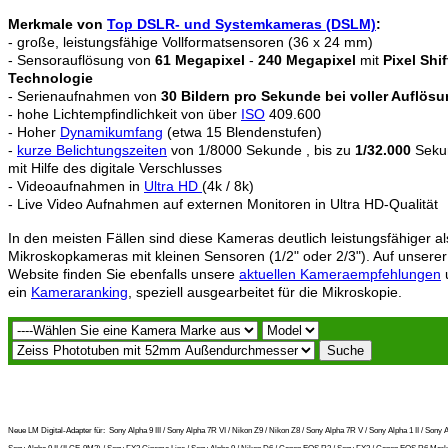
Merkmale von
Top DSLR- und Systemkameras (DSLM)
:
- große, leistungsfähige Vollformatsensoren (36 x 24 mm)
- Sensorauflösung von
61 Megapixel
-
240 Megapixel
mit
Pixel Shif
Technologie
- Serienaufnahmen von
30 Bildern pro Sekunde bei voller Auflös
- hohe Lichtempfindlichkeit von über
ISO
409.600
- Hoher
Dynamikumfang
(etwa 15 Blendenstufen)
-
kurze Belichtungszeiten
von 1/8000 Sekunde , bis zu
1/32.000
Seku
mit Hilfe des digitale Verschlusses
- Videoaufnahmen in
Ultra HD
(4k / 8k)
- Live Video Aufnahmen auf externen Monitoren in Ultra HD-Qualität
In den meisten Fällen sind diese Kameras deutlich leistungsfähiger al
Mikroskopkameras mit kleinen Sensoren (1/2" oder 2/3"). Auf unserer
Website finden Sie ebenfalls unsere
aktuellen Kameraempfehlungen
ein
Kameraranking
, speziell ausgearbeitet für die Mikroskopie.
Neue LM Digital-Adapter für:
Sony Alpha 9 III / Sony Alpha 7R VI / Nikon Z9 / Nikon Z8 / Sony Alpha 7R V / Sony Alpha 1 II / Sony A