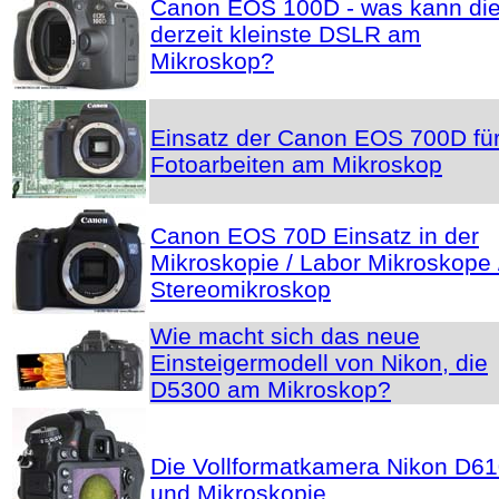
Canon EOS 100D - was kann di
derzeit kleinste DSLR am
Mikroskop?
Einsatz der Canon EOS 700D fü
Fotoarbeiten am Mikroskop
Canon EOS 70D Einsatz in der
Mikroskopie / Labor Mikroskope 
Stereomikroskop
Wie macht sich das neue
Einsteigermodell von Nikon, die
D5300 am Mikroskop?
Die Vollformatkamera Nikon D6
und Mikroskopie