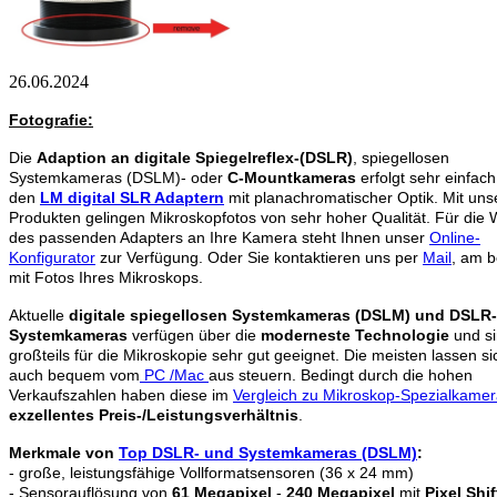
26.06.2024
Fotografie:
Die
Adaption an digitale Spiegelreflex-(DSLR)
, spiegellosen
Systemkameras (DSLM)- oder
C-Mountkameras
erfolgt sehr einfach
den
LM digital SLR Adaptern
mit planachromatischer Optik. Mit uns
Produkten gelingen Mikroskopfotos von sehr hoher Qualität. Für die 
des passenden Adapters an Ihre Kamera steht Ihnen unser
Online-
Konfigurator
zur Verfügung. Oder Sie kontaktieren uns per
Mail
, am b
mit Fotos Ihres Mikroskops.
Aktuelle
digitale spiegellosen Systemkameras (DSLM) und DSLR
Systemkameras
verfügen über die
moderneste Technologie
und s
großteils für die Mikroskopie sehr gut geeignet. Die meisten lassen si
auch bequem vom
PC /Mac
aus steuern. Bedingt durch die hohen
Verkaufszahlen haben diese im
Vergleich zu Mikroskop-Spezialkame
exzellentes Preis-/Leistungsverhältnis
.
Merkmale von
Top DSLR- und Systemkameras (DSLM)
:
- große, leistungsfähige Vollformatsensoren (36 x 24 mm)
- Sensorauflösung von
61 Megapixel
-
240 Megapixel
mit
Pixel Shif