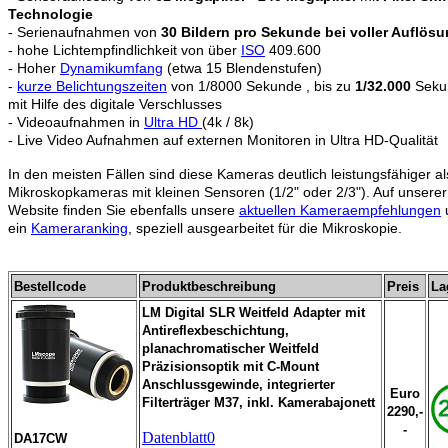
Technologie
- Serienaufnahmen von
30 Bildern pro Sekunde bei voller Auflös
- hohe Lichtempfindlichkeit von über
ISO
409.600
- Hoher
Dynamikumfang
(etwa 15 Blendenstufen)
-
kurze Belichtungszeiten
von 1/8000 Sekunde , bis zu
1/32.000
Seku
mit Hilfe des digitale Verschlusses
- Videoaufnahmen in
Ultra HD
(4k / 8k)
- Live Video Aufnahmen auf externen Monitoren in Ultra HD-Qualität
In den meisten Fällen sind diese Kameras deutlich leistungsfähiger al
Mikroskopkameras mit kleinen Sensoren (1/2" oder 2/3"). Auf unserer
Website finden Sie ebenfalls unsere
aktuellen Kameraempfehlungen
ein
Kameraranking
, speziell ausgearbeitet für die Mikroskopie.
Bestellcode
Produktbeschreibung
Preis
La
LM Digital SLR Weitfeld Adapter mit
Antireflexbeschichtung,
planachromatischer Weitfeld
Präzisionsoptik mit C-Mount
Anschlussgewinde, integrierter
Euro
Filterträger M37, inkl. Kamerabajonett
2290,-
-
Datenblatt0
DA17CW