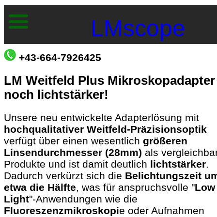
LMscope
+43-664-7926425
LM Weitfeld Plus Mikroskopadapter 
noch lichtstärker!
Unsere neu entwickelte Adapterlösung mit
hochqualitativer Weitfeld-Präzisionsoptik
verfügt über einen wesentlich
größeren
Linsendurchmesser (28mm)
als vergleichba
Produkte und ist damit deutlich
lichtstärker
.
Dadurch verkürzt sich die
Belichtungszeit u
etwa die Hälfte
, was für anspruchsvolle "
Low
Light
"-Anwendungen wie die
Fluoreszenzmikroskopi
e oder Aufnahmen