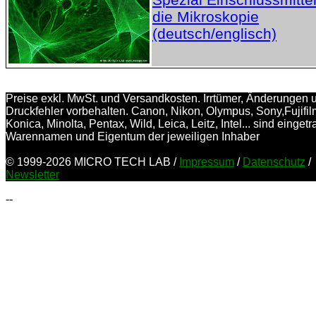
die Mikroskopie
(deutsch/englisch)
Preise exkl. MwSt. und Versandkosten. Irrtümer, Änderungen 
Druckfehler vorbehalten. Canon, Nikon, Olympus, Sony,Fujifil
Konica, Minolta, Pentax, Wild, Leica, Leitz, Intel... sind einget
Warennamen und Eigentum der jeweiligen Inhaber
© 1999-2026 MICRO TECH LAB /
Impressum
/
Datenschutz
/
Newsletter
--