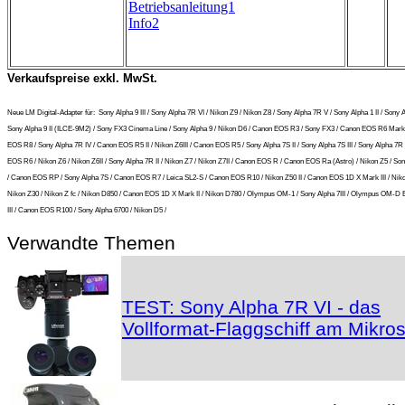
Betriebsanleitung1
Info2
Verkaufspreise exkl. MwSt.
Neue LM Digital-Adapter für:
Sony Alpha 9 III / Sony Alpha 7R VI / Nikon Z9 / Nikon Z8 / Sony Alpha 7R V / Sony Alpha 1 II / Sony A
Sony Alpha 9 II (ILCE-9M2) / Sony FX3 Cinema Line / Sony Alpha 9 / Nikon D6 / Canon EOS R3 / Sony FX3 / Canon EOS R6 Mark 
EOS R8 / Sony Alpha 7R IV / Canon EOS R5 II / Nikon Z6III / Canon EOS R5 / Sony Alpha 7S II / Sony Alpha 7S III / Sony Alpha 7R I
EOS R6 / Nikon Z6 / Nikon Z6II / Sony Alpha 7R II / Nikon Z7 / Nikon Z7II / Canon EOS R / Canon EOS Ra (Astro) / Nikon Z5 / So
/ Canon EOS RP / Sony Alpha 7S / Canon EOS R7 / Leica SL2-S / Canon EOS R10 / Nikon Z50 II / Canon EOS 1D X Mark III / Niko
Nikon Z30 / Nikon Z fc / Nikon D850 / Canon EOS 1D X Mark II / Nikon D780 / Olympus OM-1 / Sony Alpha 7III / Olympus OM-D
III / Canon EOS R100 / Sony Alpha 6700 / Nikon D5 /
Verwandte Themen
TEST: Sony Alpha 7R VI - das
Vollformat-Flaggschiff am Mikro