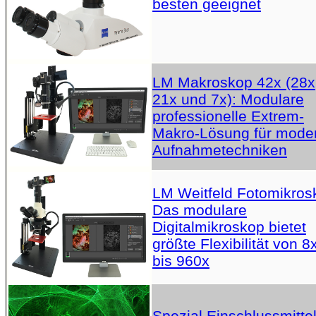
besten geeignet
LM Makroskop 42x (28x
21x und 7x): Modulare
professionelle Extrem-
Makro-Lösung für mode
Aufnahmetechniken
LM Weitfeld Fotomikros
Das modulare
Digitalmikroskop bietet
größte Flexibilität von 8
bis 960x
Spezial Einschlussmittel