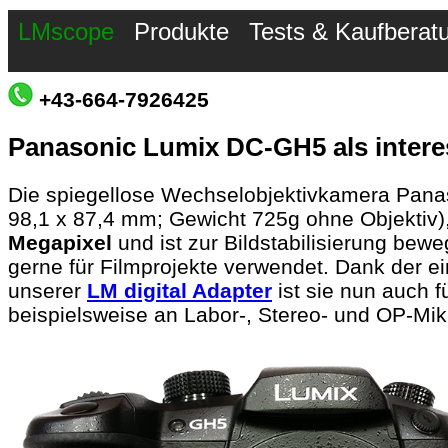
LMscope
Produkte
Tests & Kaufberat
+43-664-7926425
Panasonic Lumix DC-GH5 als inter
Die spiegellose Wechselobjektivkamera Pan
98,1 x 87,4 mm; Gewicht 725g ohne Objektiv),
Megapixel
und ist zur Bildstabilisierung bewe
gerne für Filmprojekte verwendet. Dank der e
unserer
LM digital Adapter
ist sie nun auch 
beispielsweise an Labor-, Stereo- und OP-Mi