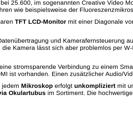
bei 25.600, im sogenannten Creative Video Mod
ahren wie beispielsweise der Fluoreszenzmikros
baren
TFT LCD-Monitor
mit einer Diagonale vo
Datenübertragung und Kamerafernsteuerung au
 die Kamera lässt sich aber problemlos per W
.
 eine stromsparende Verbindung zu einem Sma
MI ist vorhanden. Einen zusätzlicher Audio/Vid
u jedem
Mikroskop
erfolgt
unkompliziert
mit u
via Okulartubus
im Sortiment. Die hochwertig