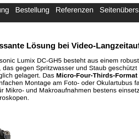
ung
Bestellung
Referenzen
Seitenübers
essante Lösung bei Video-Langzeit
asonic Lumix DC-GH5 besteht aus einem robu
 das gegen Spritzwasser und Staub geschützt i
glich gelagert. Das
Micro-Four-Thirds-Format
infachen Montage am Foto- oder Okulartubus fa
für Mikro- und Makroaufnahmen bestens einse
kroskopen.