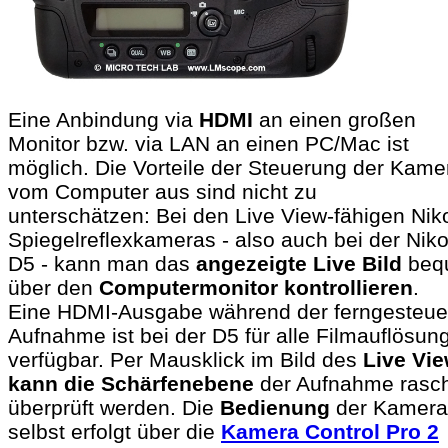
Eine Anbindung via
HDMI
an einen großen
Monitor bzw. via LAN an einen PC/Mac ist
möglich. Die Vorteile der Steuerung der Kame
vom Computer aus sind nicht zu
unterschätzen: Bei den Live View-fähigen Nik
Spiegelreflexkameras - also auch bei der Nik
D5 - kann man das
angezeigte Live Bild
beq
über den
Computermonitor kontrollieren
.
Eine HDMI-Ausgabe während der ferngesteue
Aufnahme ist bei der D5 für alle Filmauflösun
verfügbar. Per Mausklick im Bild des
Live Vi
kann die Schärfenebene
der Aufnahme rasc
überprüft werden. Die
Bedienung
der Kamera
selbst erfolgt über die
Kamera Control Pro 2