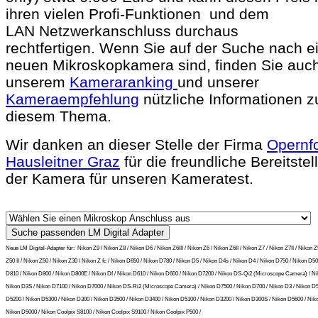
ihren vielen Profi-Funktionen und dem
LAN Netzwerkanschluss durchaus
rechtfertigen. Wenn Sie auf der Suche nach e
neuen Mikroskopkamera sind, finden Sie auch
unserem
Kameraranking
und unserer
Kameraempfehlung
nützliche Informationen z
diesem Thema.
Wir danken an dieser Stelle der Firma
Opernf
Hausleitner Graz
für die freundliche Bereitstel
der Kamera für unseren Kameratest.
Neue LM Digital-Adapter für:
Nikon Z9 / Nikon Z8 / Nikon D6 / Nikon Z6III / Nikon Z6 / Nikon Z6II / Nikon Z7 / Nikon Z7II / Nikon Z
Z50 II / Nikon Z50 / Nikon Z30 / Nikon Z fc / Nikon D850 / Nikon D780 / Nikon D5 / Nikon D4s / Nikon D4 / Nikon D750 / Nikon D50
D810 / Nikon D800 / Nikon D800E / Nikon Df / Nikon D610 / Nikon D600 / Nikon D7200 / Nikon DS-Qi2 (Microscope Camera) / Ni
Nikon D3S / Nikon D7100 / Nikon D7000 / Nikon DS-Ri2 (Microscope Camera) / Nikon D7500 / Nikon D700 / Nikon D3 / Nikon D5
D5200 / Nikon D5300 / Nikon D300 / Nikon D3500 / Nikon D3400 / Nikon D5100 / Nikon D3200 / Nikon D300S / Nikon D5600 / Nik
Nikon D5000 / Nikon Coolpix S8100 / Nikon Coolpix S9100 / Nikon Coolpix P500 /