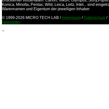
Druckfehler vorbehalten. Canon, Nikon, Olympus, Sony,Fujifil
Konica, Minolta, Pentax, Wild, Leica, Leitz, Intel... sind einget
Warennamen und Eigentum der jeweiligen Inhaber
© 1999-2026 MICRO TECH LAB /
Impressum
/
Datenschutz
/
Newsletter
--