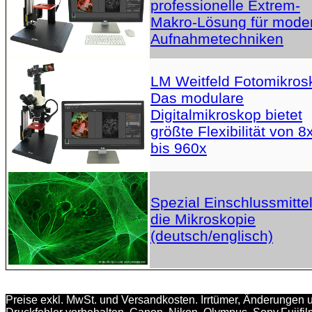
professionelle Extrem-
Makro-Lösung für mode
Aufnahmetechniken
LM Weitfeld Fotomikros
Das modulare
Digitalmikroskop bietet
größte Flexibilität von 8
bis 960x
Spezial Einschlussmittel
die Mikroskopie
(deutsch/englisch)
Preise exkl. MwSt. und Versandkosten. Irrtümer, Änderungen 