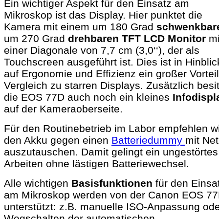
Ein wichtiger Aspekt für den Einsatz am
Mikroskop ist das Display. Hier punktet die
Kamera mit einem um 180 Grad
schwenkbar
um 270 Grad
drehbaren TFT LCD Monitor
mi
einer Diagonale von 7,7 cm (3,0‘‘), der als
Touchscreen ausgeführt ist. Dies ist in Hinblic
auf Ergonomie und Effizienz ein großer Vortei
Vergleich zu starren Displays. Zusätzlich
besit
die EOS 77D auch noch ein kleines
Infodispl
auf der Kameraoberseite.
Für den Routinebetrieb im Labor empfehlen wi
den Akku gegen einen
Batteriedummy
mit Net
auszutauschen. Damit gelingt ein ungestörtes
Arbeiten ohne lästigen Batteriewechsel.
Alle wichtigen
Basisfunktionen
für den Einsa
am Mikroskop werden von der Canon EOS 7
unterstützt: z.B. manuelle ISO-Anpassung ode
Wegschalten der automatischen