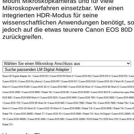
Mount Mikroskopkameras und für viele
Mikroskopverfahren einsetzbar. Wer einen
integrierten HDR-Modus für seine
wissenschaftlichen Anwendungen benötigt, sol
jedoch auf die etwas teurere Canon EOS 80D
zurückgreifen.
Neue LM Digital-Adapter für:
Canon EOS R3 / Canon EOS R6 Mark II / Canon EOS R8 / Canon EOS R5 II / Canon EOS R5 / Can
Canon EOS R / Canon EOS Ra (Astro) / Canon EOS RP / Canon EOS R7 / Canon EOS R10 / Canon EOS 1D X Mark III / Canon 
Mark II / Canon EOS R100 / Canon EOS 1D X / Canon EOS 90D / Canon EOS 5D Mark IV / Canon EOS 6D Mark II / Canon EOS M6
Canon EOS 250D / Canon EOS 850D / Rebel T8i / Canon EOS 6D / Canon EOS M200 / Canon EOS 5DS R ( without low-pass filter
EOS 80D / Canon EOS M50 Mark II / Canon EOS 5DS / Canon EOS M50 / Canon EOS 70D / Canon EOS 200D / Canon EOS 800D 
/ Canon EOS 77D / Canon EOS 5D Mark III / Canon EOS 60D / Canon EOS 750D / Rebel T6i / Canon EOS 760D / Rebel T6s / C
Mark II / Canon EOS 1D Mark IV / Canon EOS 7D Mark II / Canon EOS 600D / Rebel T3i / Canon EOS 650D / Rebel T4i / Canon 
Rebel T5i / Canon EOS 2000D / Rebel T7 / Canon EOS 7D / Canon EOS 550D / Rebel T2i / Kiss X4 Digital / Canon EOS 1300D /
T6 / Canon EOS 4000D / Canon EOS 100D / Canon EOS 50D / Canon EOS 1200D / EOS Rebel T5 / EOS Kiss X70 / Canon EOS 1
Rebel T3 /