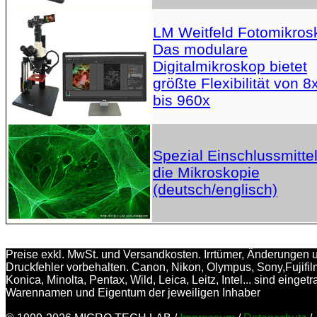
LM Weitfeld Fotomikros
Das modulare
Digitalmikroskop bietet
größte Flexibilität von 8
bis 960x
Spezial Einschlussmittel
die Mikroskopie
(deutsch/englisch)
Preise exkl. MwSt. und Versandkosten. Irrtümer, Änderungen 
Druckfehler vorbehalten. Canon, Nikon, Olympus, Sony,Fujifil
Konica, Minolta, Pentax, Wild, Leica, Leitz, Intel... sind einget
Warennamen und Eigentum der jeweiligen Inhaber