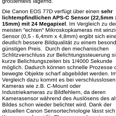
größtenteils lagernd.
Die Canon EOS 77D verfügt über einen
sehr
lichtempfindlichen APS-C Sensor (22,5mm 
15mm) mit 24 Megapixel
. Im Vergleich zu de
meisten "echten" Mikroskopkameras mit winz
Sensor (0,5 - 6,4mm x 4,8mm) ergibt sich ein
deutlich bessere Bildqualität zu einem beson
günstigen Preis. Durch den mechanischen
Schlitzverschluss zur Belichtungssteuerung s
kurze Belichtungszeiten bis 1/4000 Sekunde
möglich. Dadurch können schnelle Prozesse 
bewegte Objekte scharf abgebildet werden. I
Vergleich dazu kommt es bei verschlusslosen
Kameras wie z.B. C-Mount oder
Industriekameras
zu Bildfehlern, da deren
Kamerasensor während des Auslösens des al
Bildes schon wieder belichtet wird. Dank der
aktuellen Canon Sensortechnologie lässt sich