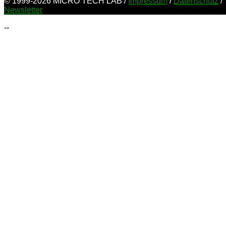
© 1999-2026 MICRO TECH LAB /
Impressum
/
Datenschutz
/
Newsletter
--