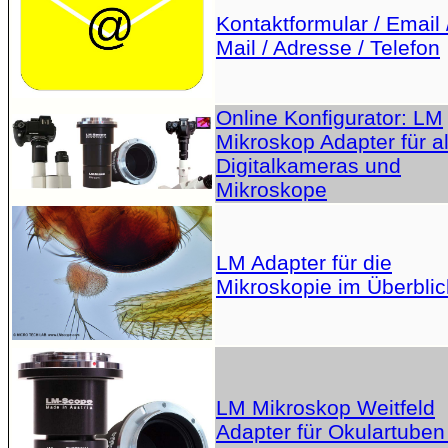
Kontaktformular / Email 
Mail / Adresse / Telefon
Online Konfigurator: LM
Mikroskop Adapter für al
Digitalkameras und
Mikroskope
LM Adapter für die
Mikroskopie im Überblic
LM Mikroskop Weitfeld
Adapter für Okulartuben