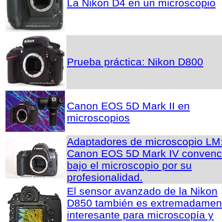
La Nikon D4 en un microscopio
Prueba práctica: Nikon D800
Canon EOS 5D Mark II en
microscopios
Adaptadores de microscopio LM:
Canon EOS 5D Mark IV conven
bajo el microscopio por su
profesionalidad.
El sensor avanzado de la Nikon
D850 también es extremadamen
interesante para microscopía y