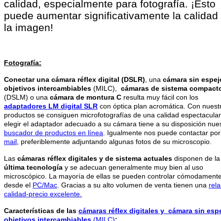
calidad, especialmente para fotografía. ¡Esto
puede aumentar significativamente la calidad
la imagen!
Fotografía:
Conectar una cámara réflex digital (DSLR)
, una
cámara sin espej
objetivos intercambiables
(MILC),
cámaras de sistema compact
(DSLM) o una
cámara de montura C
resulta muy fácil con los
adaptadores LM digital SLR
con óptica plan acromática. Con nuest
productos se consiguen microfotografías de una calidad espectacular
elegir el adaptador adecuado a su cámara tiene a su disposición nue
buscador de productos en línea
. Igualmente nos puede contactar po
mail
, preferiblemente adjuntando algunas fotos de su microscopio.
Las
cámaras réflex digitales y de sistema actuales
disponen de la
última tecnología
y se adecuan generalmente muy bien al uso
microscópico. La mayoría de ellas se pueden controlar cómodament
desde el
PC/Mac
. Gracias a su alto volumen de venta tienen una
rela
calidad-precio excelente.
Características de las
cámaras réflex digitales y
cámara sin esp
objetivos intercambiables
(MILC)
: