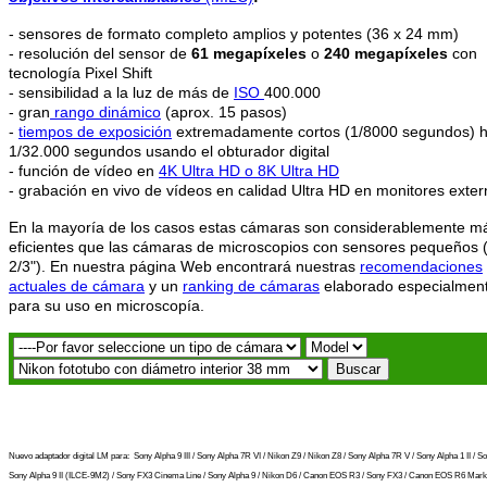
- sensores de formato completo amplios y potentes (36 x 24 mm)
- resolución del sensor de
61 megapíxeles
o
240 megapíxeles
con
tecnología Pixel Shift
- sensibilidad a la luz de más de
ISO
400.000
- gran
rango dinámico
(aprox. 15 pasos)
-
tiempos de exposición
extremadamente cortos (1/8000 segundos) h
1/32.000 segundos usando el obturador digital
- función de vídeo en
4K
Ultra HD o 8K Ultra HD
- grabación en vivo de vídeos en calidad Ultra HD en monitores exte
En la mayoría de los casos estas cámaras son considerablemente m
eficientes que las cámaras de microscopios con sensores pequeños (
2/3"). En nuestra página Web encontrará nuestras
recomendaciones
actuales de cámara
y un
ranking de cámaras
elaborado especialmen
para su uso en microscopía.
Nuevo adaptador digital LM para:
Sony Alpha 9 III / Sony Alpha 7R VI / Nikon Z9 / Nikon Z8 / Sony Alpha 7R V / Sony Alpha 1 II / So
Sony Alpha 9 II (ILCE-9M2) / Sony FX3 Cinema Line / Sony Alpha 9 / Nikon D6 / Canon EOS R3 / Sony FX3 / Canon EOS R6 Mark 