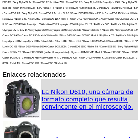
EOS R8 / Sony Alpha 7R IV / Canon EOS R5 II / Nikon Z6III / Canon EOS R5 / Sony Alpha 7S II / Sony Alpha 7S III / Sony Alpha 7R I
EOS R6 / Nikon Z6 / Nikon Z6II / Sony Alpha 7R II / Nikon Z7 / Nikon Z7II / Canon EOS R / Canon EOS Ra (Astro) / Nikon Z5 / So
/ Canon EOS RP / Sony Alpha 7S / Canon EOS R7 / Leica SL2-S / Canon EOS R10 / Nikon Z50 II / Canon EOS 1D X Mark III / Niko
Nikon Z30 / Nikon Z fc / Nikon D850 / Canon EOS 1D X Mark II / Nikon D780 / Olympus OM-1 / Sony Alpha 7III / Olympus OM-D
III / Canon EOS R100 / Sony Alpha 6700 / Nikon D5 / Sony Alpha 6600 / Fujifilm X-H2S / Fujifilm X-S10 / Fujifilm X-E4 / Fujifilm X-
Olympus OM-D E-M1X / Sony Alpha 6400 / Sony Alpha 6100 / Sony ZV-E10 / Canon EOS 1D X / Nikon D4s / Olympus OM-D E-M5 
Canon EOS 90D / Canon EOS 5D Mark IV / Nikon D4 / Nikon D750 / Canon EOS 6D Mark II / Fujifilm X-T5 / Fujifilm X-T4 / Fujifil
Sony Alpha 6300 / Sony Alpha 6500 / Nikon D500 / Nikon D810 / Nikon D800 / Canon EOS M6 Mark II / Nikon D800E / Nikon Df / 
Lumix DC-G9 / Nikon D610 / Nikon D600 / Canon EOS 250D / Canon EOS 850D / Rebel T8i / Canon EOS 6D / Sony Alpha 99 II (SLT
Canon EOS M200 / Canon EOS 5DS R ( without low-pass filter) / Olympus OM-D E-M1 Mark II / Canon EOS 80D / Canon EOS M5
Canon EOS 5DS / Canon EOS M50 / Sony Alpha 77 II / Canon EOS 70D / Nikon D7200 / Pentax K-1 Mark II / Canon EOS 200D / 
800D / Rebel T7i / Canon EOS 77D / Canon EOS 5D Mark III /
Enlaces relacionados
La Nikon D610, una cámara de
formato completo que resulta
convincente en el microscopio.