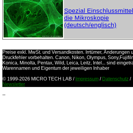
Spezial Einschlussmittel
die Mikroskopie
(deutsch/englisch)
Preise exkl. MwSt. und Versandkosten. Irrtümer, Änderungen 
Druckfehler vorbehalten. Canon, Nikon, Olympus, Sony,Fujifil
Konica, Minolta, Pentax, Wild, Leica, Leitz, Intel... sind einget
Warennamen und Eigentum der jeweiligen Inhaber
© 1999-2026 MICRO TECH LAB /
Impressum
/
Datenschutz
/
Newsletter
--