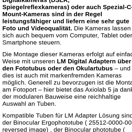
Spiegelreflexkameras) oder auch Spezial-C
Mount-Kameras sind in der Regel
leistungsfähiger und liefern eine sehr gute
Foto und Videoqualität.
Die Kameras lassen
sich auch bequem vom Computer, Tablet ode
Smartphone steuern.
Die Montage dieser Kameras erfolgt auf einfa
Weise mit unseren
LM Digital Adaptern über
den Fototubus oder den Okulartubus
– und
dies ist auch mit markenfremden Kameras
möglich. Generell zu bevorzugen ist die Mont
am Fotoport – hier bietet das Axiolab 5 ja dan
der modularen Bauweise eine reichhaltige
Auswahl an Tuben.
Kompatible Tuben für LM Adapter Lösung sin
der
Binocular Ergophototube (
25512-0000-00
reversed imag
e) ,
der Binocular phototube (