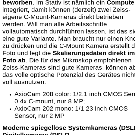
beworben
. Im Stativ ist nämlich ein
Compute
integriert, damit können (derzeit) zwei Zeiss-
eigene C-Mount-Kameras direkt betrieben
werden. Will man alle Arbeitsschritte
vollautomatisch durchführen lassen, ist das s
eine gute Variante. Man braucht nur einen Kn
zu drücken und die C-Mount Kamera erstellt 
Foto und legt die
Skalierungsdaten
direkt im
Foto ab
. Die für das Mikroskop empfohlenen
Zeiss-Kameras sind gute Kameras, können a
das volle optische Potenzial des Gerätes nich
voll ausnutzen.
AxioCam 208 color: 1/2.1 inch CMOS Sen
0,4x C-mount, nur 8 MP;
AxioCam 202 mono: 1/1,23 inch CMOS
Sensor, nur 2 MP
Moderne spiegellose Systemkameras (DSLM
Digitalkameras (DSLR,