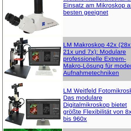
Einsatz am Mikroskop 
besten geeignet
LM Makroskop 42x (28x
21x und 7x): Modulare
professionelle Extrem-
Makro-Lösung für mode
Aufnahmetechniken
LM Weitfeld Fotomikros
Das modulare
Digitalmikroskop bietet
größte Flexibilität von 8
bis 960x