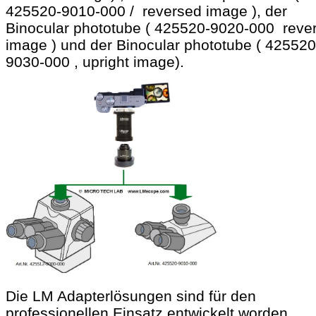
425520-9010-000 /
reversed image
),
der
Binocular phototube (
425520-9020-000
reve
image
) und der
Binocular phototube (
425520
9030-000 ,
upright image
).
Die LM Adapterlösungen sind für den
professionellen Einsatz entwickelt worden.