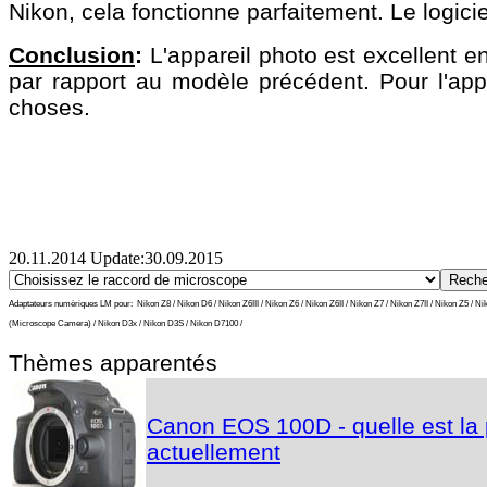
Nikon, cela fonctionne parfaitement. Le logici
Conclusion
:
L'appareil photo est excellent e
par rapport au modèle précédent. Pour l'ap
choses.
20.11.2014 Update:30.09.2015
Adaptateurs numèriques LM pour:
Nikon Z8 / Nikon D6 / Nikon Z6III / Nikon Z6 / Nikon Z6II / Nikon Z7 / Nikon Z7II / Nikon Z5 
(Microscope Camera) / Nikon D3x / Nikon D3S / Nikon D7100 /
Thèmes apparentés
Canon EOS 100D - quelle est la p
actuellement