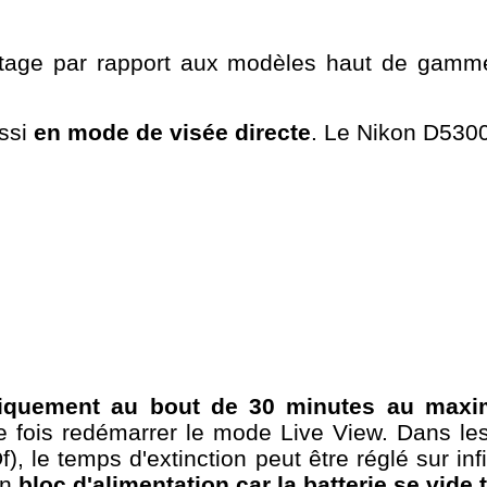
tage par rapport aux modèles haut de gamme
ssi
en mode de visée directe
. Le Nikon D530
atiquement au bout de 30 minutes au max
ue fois redémarrer le mode Live View. Dans l
, le temps d'extinction peut être réglé sur inf
un
bloc d'alimentation car la batterie se vide t