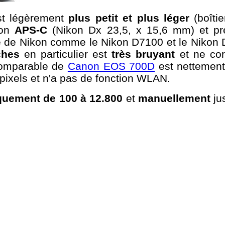
st légèrement
plus petit et plus léger
(boîti
ion
APS-C
(Nikon Dx 23,5, x 15,6 mm) et pré
e Nikon comme le Nikon D7100 et le Nikon D610
ches
en particulier est
très bruyant
et ne cor
 comparable de
Canon EOS 700D
est nettement
ixels et n'a pas de fonction WLAN.
uement de 100 à 12.800
et
manuellement
ju