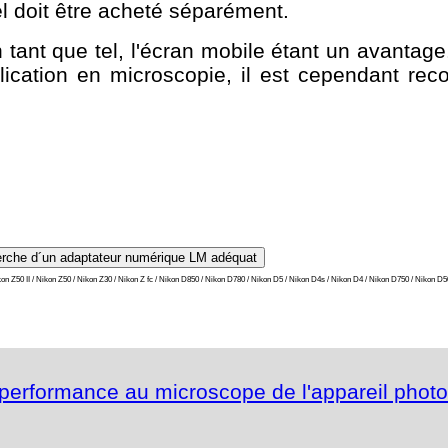
el doit être acheté séparément.
n tant que tel, l'écran mobile étant un avantag
plication en microscopie, il est cependant r
/ Nikon Z50 II / Nikon Z50 / Nikon Z30 / Nikon Z fc / Nikon D850 / Nikon D780 / Nikon D5 / Nikon D4s / Nikon D4 / Nikon D750 / Niko
erformance au microscope de l'appareil photo n