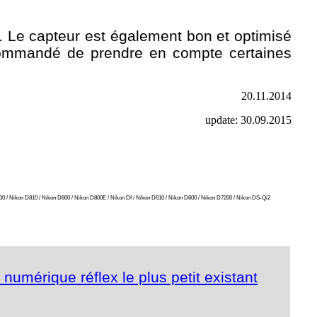
e. Le capteur est également bon et optimisé
ecommandé de prendre en compte certaines
20.11.2014
update: 30.09.2015
n D500 / Nikon D810 / Nikon D800 / Nikon D800E / Nikon Df / Nikon D610 / Nikon D600 / Nikon D7200 / Nikon DS-Qi2
umérique réflex le plus petit existant