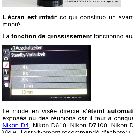
L'écran est rotatif
ce qui constitue un avan
monté.
La
fonction de grossissement
fonctionne au
Le mode en visée directe
s'éteint autom
exposés ou des réunions car il faut à chaq
Nikon D4
, Nikon D610, Nikon D7100, Nikon Df)
View, il est vivement recommandé d'acheter 