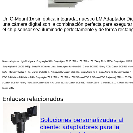
Un C-Mount 1x sin óptica integrada, nuestro LM Adaptador Digi
una cámara digital son la combinación perfecta para asegurar
el chip sensor sea iluminado perfectamente y de forma rectang
Nuevo adaptador digital LM para:
Sony Alpha 9 III / Sony Alpha 7R VI / Nikon Z9 / Nikon Z8 / Sony Alpha 7R V / Sony Alpha 1 II / So
Sony Alpha 9 II (ILCE-9M2) / Sony FX3 Cinema Line / Sony Alpha 9 / Nikon D6 / Canon EOS R3 / Sony FX3 / Canon EOS R6 Mark 
EOS R8 / Sony Alpha 7R IV / Canon EOS R5 II / Nikon Z6III / Canon EOS R5 / Sony Alpha 7S II / Sony Alpha 7S III / Sony Alpha 7R I
EOS R6 / Nikon Z6 / Nikon Z6II / Sony Alpha 7R II / Nikon Z7 / Nikon Z7II / Canon EOS R / Canon EOS Ra (Astro) / Nikon Z5 / So
/ Canon EOS RP / Sony Alpha 7S / Canon EOS R7 / Leica SL2-S / Canon EOS R10 / Nikon Z50 II / Canon EOS 1D X Mark III / Niko
Nikon Z30 /
Enlaces relacionados
Soluciones personalizadas al
cliente: adaptadores para la