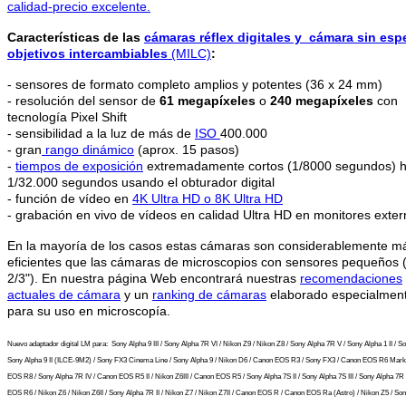
calidad-precio excelente.
Características de las
cámaras réflex digitales y
cámara sin esp
objetivos intercambiables
(MILC)
:
- sensores de formato completo amplios y potentes (36 x 24 mm)
- resolución del sensor de
61 megapíxeles
o
240 megapíxeles
con
tecnología Pixel Shift
- sensibilidad a la luz de más de
ISO
400.000
- gran
rango dinámico
(aprox. 15 pasos)
-
tiempos de exposición
extremadamente cortos (1/8000 segundos) h
1/32.000 segundos usando el obturador digital
- función de vídeo en
4K
Ultra HD o 8K Ultra HD
- grabación en vivo de vídeos en calidad Ultra HD en monitores exte
En la mayoría de los casos estas cámaras son considerablemente m
eficientes que las cámaras de microscopios con sensores pequeños (
2/3"). En nuestra página Web encontrará nuestras
recomendaciones
actuales de cámara
y un
ranking de cámaras
elaborado especialmen
para su uso en microscopía.
Nuevo adaptador digital LM para:
Sony Alpha 9 III / Sony Alpha 7R VI / Nikon Z9 / Nikon Z8 / Sony Alpha 7R V / Sony Alpha 1 II / So
Sony Alpha 9 II (ILCE-9M2) / Sony FX3 Cinema Line / Sony Alpha 9 / Nikon D6 / Canon EOS R3 / Sony FX3 / Canon EOS R6 Mark 
EOS R8 / Sony Alpha 7R IV / Canon EOS R5 II / Nikon Z6III / Canon EOS R5 / Sony Alpha 7S II / Sony Alpha 7S III / Sony Alpha 7R I
EOS R6 / Nikon Z6 / Nikon Z6II / Sony Alpha 7R II / Nikon Z7 / Nikon Z7II / Canon EOS R / Canon EOS Ra (Astro) / Nikon Z5 / So