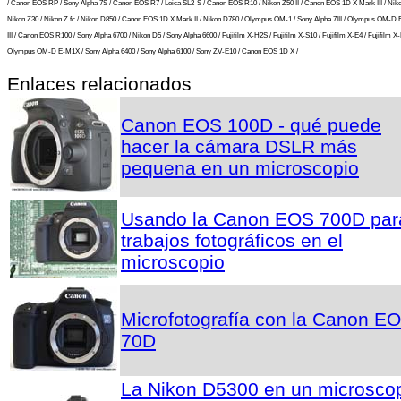
/ Canon EOS RP / Sony Alpha 7S / Canon EOS R7 / Leica SL2-S / Canon EOS R10 / Nikon Z50 II / Canon EOS 1D X Mark III / Niko
Nikon Z30 / Nikon Z fc / Nikon D850 / Canon EOS 1D X Mark II / Nikon D780 / Olympus OM-1 / Sony Alpha 7III / Olympus OM-D
III / Canon EOS R100 / Sony Alpha 6700 / Nikon D5 / Sony Alpha 6600 / Fujifilm X-H2S / Fujifilm X-S10 / Fujifilm X-E4 / Fujifilm X-
Olympus OM-D E-M1X / Sony Alpha 6400 / Sony Alpha 6100 / Sony ZV-E10 / Canon EOS 1D X /
Enlaces relacionados
Canon EOS 100D - qué puede
hacer la cámara DSLR más
pequena en un microscopio
Usando la Canon EOS 700D par
trabajos fotográficos en el
microscopio
Microfotografía con la Canon E
70D
La Nikon D5300 en un microscop