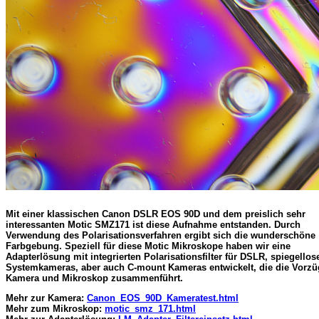
Mit einer klassischen
Canon DSLR EOS 90D
und dem preislich sehr
interessanten
Motic SMZ171
ist diese Aufnahme entstanden. Durch
Verwendung des
Polarisationsverfahren
ergibt sich die wunderschöne
Farbgebung. Speziell für diese Motic Mikroskope haben wir eine
Adapterlösung mit integrierten Polarisationsfilter für DSLR, spiegellos
Systemkameras, aber auch C-mount Kameras entwickelt, die die Vorzü
Kamera und Mikroskop zusammenführt.
Mehr zur Kamera:
Canon_EOS_90D_Kameratest.html
Mehr zum Mikroskop:
motic_smz_171.html