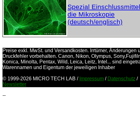
Spezial Einschlussmittel
die Mikroskopie
(deutsch/englisch)
Preise exkl. MwSt. und Versandkosten. Irrtümer, Änderungen 
Druckfehler vorbehalten. Canon, Nikon, Olympus, Sony,Fujifil
Konica, Minolta, Pentax, Wild, Leica, Leitz, Intel... sind einget
Warennamen und Eigentum der jeweiligen Inhaber
© 1999-2026 MICRO TECH LAB /
Impressum
/
Datenschutz
/
Newsletter
--