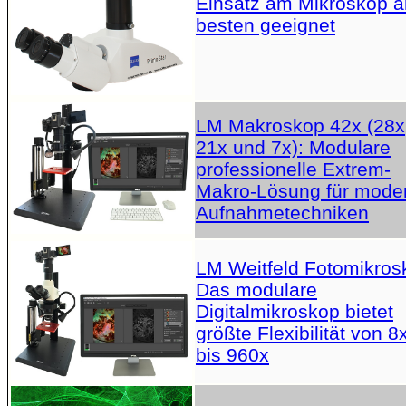
Einsatz am Mikroskop 
besten geeignet
LM Makroskop 42x (28x
21x und 7x): Modulare
professionelle Extrem-
Makro-Lösung für mode
Aufnahmetechniken
LM Weitfeld Fotomikros
Das modulare
Digitalmikroskop bietet
größte Flexibilität von 8
bis 960x