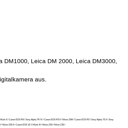
ca DM1000, Leica DM 2000, Leica DM3000,
igitalkamera aus.
 Mark II / Canon EOS R8 / Sony Alpha 7R IV / Canon EOS R5 II / Nikon Z6III / Canon EOS R5 / Sony Alpha 7S II / Sony
/ Nikon Z50 II / Canon EOS 1D X Mark III / Nikon Z50 / Nikon Z30 /