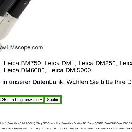
 Leica BM750, Leica DML, Leica DM250, Lei
, Leica DM6000, Leica DMI5000
 in unserer Datenbank. Wählen Sie bitte Ihre D
ony Alpha 1 / Sony Alpha 9 II (ILCE-9M2) / Sony FX3 Cinema Line / Sony Alpha 9 / Nikon D6 / Canon EOS R3 / Sony FX3 / Canon EOS R6
 R / Canon EOS Ra (Astro) / Nikon Z5 / Sony Alpha 7C / Canon EOS RP / Sony Alpha 7S / Canon EOS R7 / Leica SL2-S / Canon EOS R10 