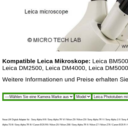
Kompatible Leica Mikroskope:
Leica BM500,
Leica DM2500, Leica DM4000, Leica DM5000
Weitere Informationen und Preise erhalten Sie
Neue LM Digital-Adapter für:
Sony Alpha 9 III / Sony Alpha 7R VI / Nikon Z9 / Nikon Z8 / Sony Alpha 7R V / Sony Alpha 1 II / S
Alpha 7S III / Sony Alpha 7R III / Canon EOS R6 / Nikon Z6 / Nikon Z6II / Sony Alpha 7R II / Nikon Z7 / Nikon Z7II / Canon EOS