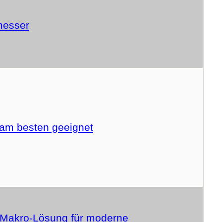
messer
am besten geeignet
m-Makro-Lösung für moderne