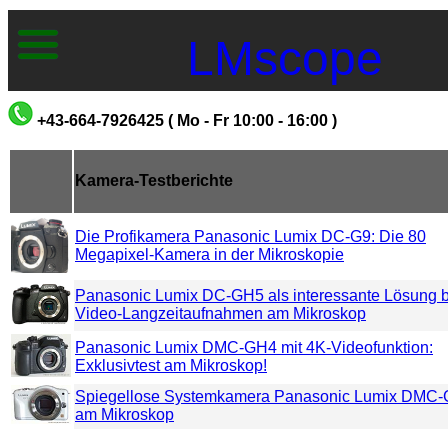
LMscope
+43-664-7926425 ( Mo - Fr 10:00 - 16:00 )
Kamera-Testberichte
Die Profikamera Panasonic Lumix DC-G9: Die 80
Megapixel-Kamera in der Mikroskopie
Panasonic Lumix DC-GH5 als interessante Lösung b
Video-Langzeitaufnahmen am Mikroskop
Panasonic Lumix DMC-GH4 mit 4K-Videofunktion:
Exklusivtest am Mikroskop!
Spiegellose Systemkamera Panasonic Lumix DMC
am Mikroskop