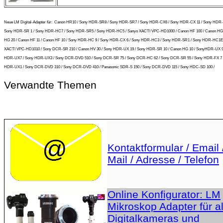
Neue LM Digital-Adapter für:
Canon HR10 / Sony HDR-SR8 / Sony HDR-SR7 / Sony HDR-CX6 / Sony HDR-CX 11 / Sony HDR-
Sony HDR-SR 1 / Sony HDR-HC7 / Sony HDR-SR5 / Sony HDR-HC5 / Sanyo XACTI VPC-HD1000 / Canon HF 100 / Canon HG 
HG 20 / Canon HF 11 / Canon HF 10 / Sony HDR-HC 9 / Sony HDR-CX 6 / Sony HDR-HC3 / Sony HDR-SR1 / Sony HDR-HC1E 
XACTI VPC-HD1010 / Sony DCR-SR 210 / Canon HV 30 / Sony HDR-UX 19 / Sony HDR-SR 10 / Canon HG 10 / SonyHDR-UX 9
HDR-UX7 / Sony HDR-UX3 / Sony DCR-DVD 510 / Sony DCR-SR 75 / Sony DCR-HC 62 / Sony DCR-SR 55 / Sony HDR-FX 7 
HDR-UX1 / Sony DCR-DVD 310 / Sony DCR-DVD 410 / Panasonic SDR-S 150 / Sony DCR-DVD 115 / Sony HDC-SD 100 /
Verwandte Themen
Kontaktformular / Email 
Mail / Adresse / Telefon
Online Konfigurator: LM
Mikroskop Adapter für al
Digitalkameras und