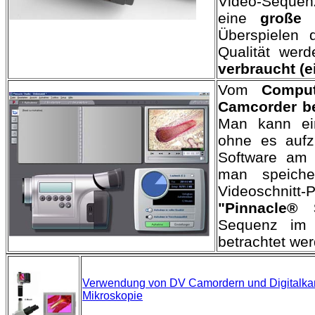
Video-Sequen
eine
große 
Überspielen 
Qualität wer
verbraucht (e
Vom
Comput
Camcorder be
Man kann ein
ohne es aufz
Software am 
man speich
Videoschnitt
"Pinnacle® 
Sequenz im 
betrachtet we
Verwendung von DV Camordern und Digitalkame
Mikroskopie