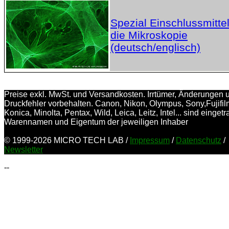
Spezial Einschlussmittel
die Mikroskopie
(deutsch/englisch)
Preise exkl. MwSt. und Versandkosten. Irrtümer, Änderungen 
Druckfehler vorbehalten. Canon, Nikon, Olympus, Sony,Fujifil
Konica, Minolta, Pentax, Wild, Leica, Leitz, Intel... sind einget
Warennamen und Eigentum der jeweiligen Inhaber
© 1999-2026 MICRO TECH LAB /
Impressum
/
Datenschutz
/
Newsletter
--