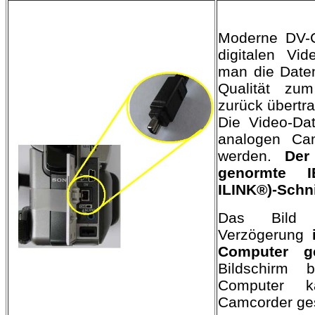
Moderne DV-C
digitalen Vi
man die Daten 
Qualität zu
zurück übertr
Die Video-Da
analogen Camc
werden.
Der
genormte I
ILINK®)-Schni
Das Bil
Verzögerung
Computer 
Bildschirm 
Computer 
Camcorder ges