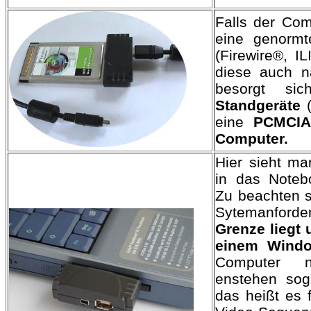
Falls der Co
eine genormt
(Firewire®, 
diese auch n
besorgt sic
Standgeräte
(
eine
PCMCIA
Computer.
Hier sieht m
in das Noteb
Zu beachten s
Sytemanfo
Grenze liegt
einem Wind
Computer n
enstehen sog
das heißt es f