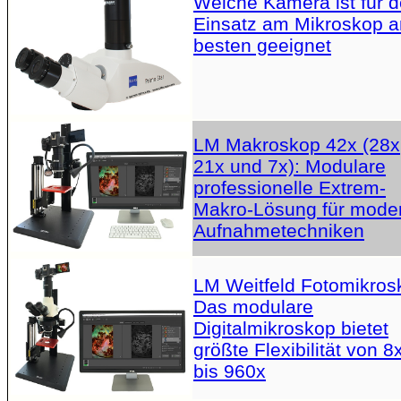
Welche Kamera ist für 
Einsatz am Mikroskop 
besten geeignet
LM Makroskop 42x (28x
21x und 7x): Modulare
professionelle Extrem-
Makro-Lösung für mode
Aufnahmetechniken
LM Weitfeld Fotomikros
Das modulare
Digitalmikroskop bietet
größte Flexibilität von 8
bis 960x