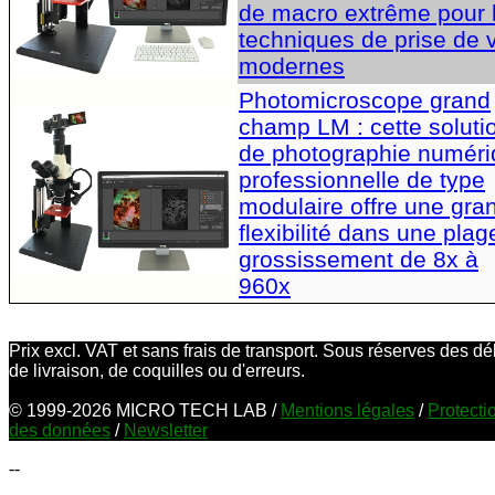
de macro extrême pour 
techniques de prise de 
modernes
Photomicroscope grand
champ LM : cette soluti
de photographie numér
professionnelle de type
modulaire offre une gra
flexibilité dans une plag
grossissement de 8x à
960x
Prix excl. VAT et sans frais de transport. Sous réserves des dé
de livraison, de coquilles ou d'erreurs.
© 1999-2026 MICRO TECH LAB /
Mentions légales
/
Protecti
des données
/
Newsletter
--