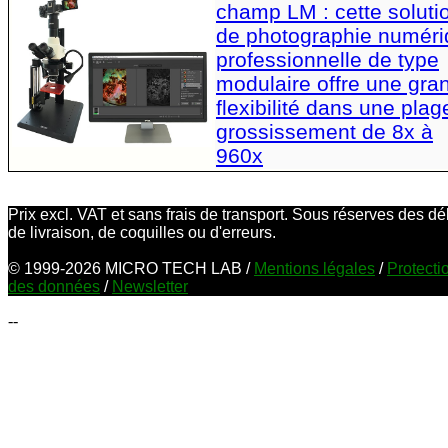
champ LM : cette soluti
de photographie numér
professionnelle de type
modulaire offre une gra
flexibilité dans une plag
grossissement de 8x à
960x
Prix excl. VAT et sans frais de transport. Sous réserves des dé
de livraison, de coquilles ou d'erreurs.
© 1999-2026 MICRO TECH LAB /
Mentions légales
/
Protecti
des données
/
Newsletter
--