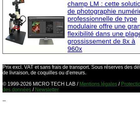
champ LM : cette soluti
de photographie numér
professionnelle de type
modulaire offre une gra
flexibilité dans une plag
grossissement de 8x à
960x
Prix excl. VAT et sans frais de transport. Sous réserves des dé
de livraison, de coquilles ou d'erreurs.
© 1999-2026 MICRO TECH LAB /
Mentions légales
/
Protecti
des données
/
Newsletter
--