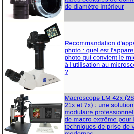
de diamètre intérieur
Recommandation d'appa
photo : quel est l'apparei
photo qui convient le m
à l'utilisation au micros
?
Macroscope LM 42x (28
21x et 7x) : une solution
modulaire professionnel
de macro extrême pour 
techniques de prise de 
modernes