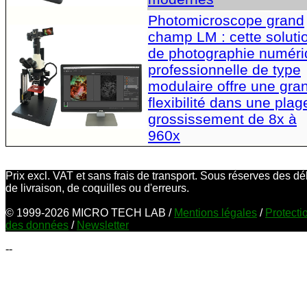
Photomicroscope grand
champ LM : cette soluti
de photographie numér
professionnelle de type
modulaire offre une gra
flexibilité dans une plag
grossissement de 8x à
960x
Prix excl. VAT et sans frais de transport. Sous réserves des dé
de livraison, de coquilles ou d'erreurs.
© 1999-2026 MICRO TECH LAB /
Mentions légales
/
Protecti
des données
/
Newsletter
--