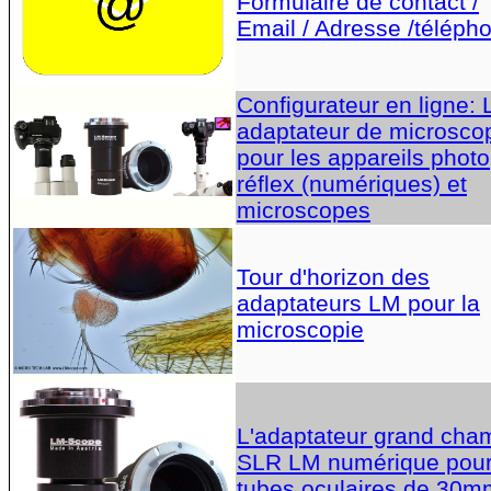
Formulaire de contact /
Email / Adresse /téléph
Configurateur en ligne:
adaptateur de microsco
pour les appareils photo
réflex (numériques) et
microscopes
Tour d'horizon des
adaptateurs LM pour la
microscopie
L'adaptateur grand cha
SLR LM numérique pou
tubes oculaires de 30m