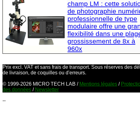
champ LM : cette soluti
de photographie numér
professionnelle de type
modulaire offre une gra
flexibilité dans une plag
grossissement de 8x à
960x
Prix excl. VAT et sans frais de transport. Sous réserves des dé
de livraison, de coquilles ou d'erreurs.
© 1999-2026 MICRO TECH LAB /
Mentions légales
/
Protecti
des données
/
Newsletter
--